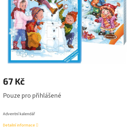
67 Kč
Měrná
Pouze pro přihlášené
cena:
Adventní kalendář
Detailní informace