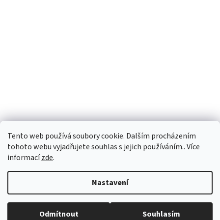
Tento web používá soubory cookie. Dalším procházením
tohoto webu vyjadřujete souhlas s jejich používáním.. Více
informací
zde
.
Vytvořil Shoptet
Nastavení
Copyright 2026
PEGASPLUS
. Všechna práva vyhrazena.
Upravit
Odmítnout
Souhlasím
nastavení cookies