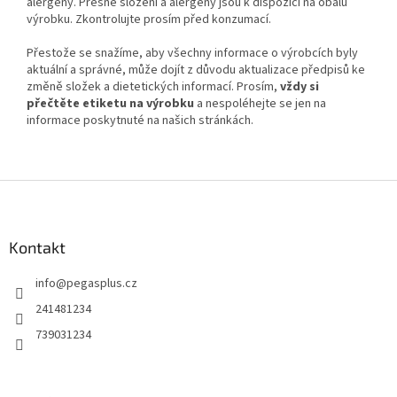
alergeny. Přesné složení a alergeny jsou k dispozici na obalu
výrobku. Zkontrolujte prosím před konzumací.
Přestože se snažíme, aby všechny informace o výrobcích byly
aktuální a správné, může dojít z důvodu aktualizace předpisů ke
změně složek a dietetických informací. Prosím,
vždy si
přečtěte etiketu na výrobku
a nespoléhejte se jen na
informace poskytnuté na našich stránkách.
Z
á
p
a
Kontakt
t
info
@
pegasplus.cz
í
241481234
739031234