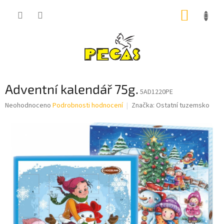
Přejít
NÁKUP
na
obsah
KOŠÍK
Adventní kalendář 75g.
5AD1220PE
Průměrné
Neohodnoceno
Podrobnosti hodnocení
Značka:
Ostatní tuzemsko
hodnocení
produktu
je
0,0
z
5
hvězdiček.