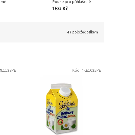
šené
Pouze pro přihlášené
184 Kč
47
položek celkem
ML1137PE
Kód:
4KE1025PE