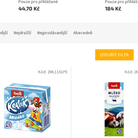
Pouze pro přihlášené
Pouze pro přihlá
44,70 Kč
184 Kč
nější
Nejdražší
Nejprodávanější
Abecedně
OTEVŘÍT FILTR
Kód:
2ML1161PE
Kód:
2