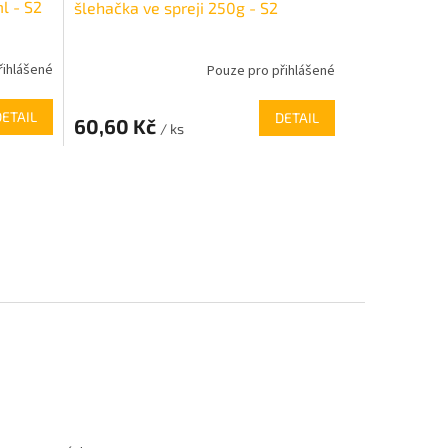
l - S2
šlehačka ve spreji 250g - S2
řihlášené
Pouze pro přihlášené
DETAIL
DETAIL
60,60 Kč
/ ks