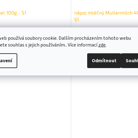
el 100g - S1
nápoj mléčný Mullermilch 4
S1
Pouze pro přihlášené
Pouze pro p
web používá soubory cookie. Dalším procházením tohoto webu
jete souhlas s jejich používáním.. Více informací
zde
.
DETAIL
20 Kč
28,30 Kč
/ ks
/ ks
avení
Odmítnout
Souh
Kód:
2ML1147PE
Kód:
2