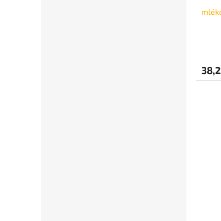
mléko
38,