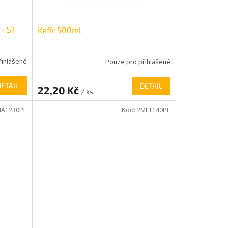
- S1
Kefír 500ml
řihlášené
Pouze pro přihlášené
DETAIL
DETAIL
22,20 Kč
/ ks
NA1230PE
Kód:
2ML1140PE