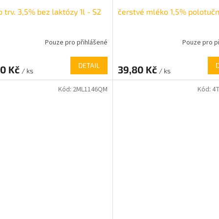
 trv. 3,5% bez laktózy 1l - S2
čerstvé mléko 1,5% polotučn
Pouze pro přihlášené
Pouze pro p
DETAIL
20 Kč
39,80 Kč
/ ks
/ ks
Kód:
2ML1146QM
Kód:
4