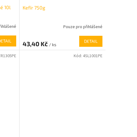
é 10l
Kefír 750g
řihlášené
Pouze pro přihlášené
DETAIL
DETAIL
43,40 Kč
/ ks
TR1305PE
Kód:
4SL1001PE