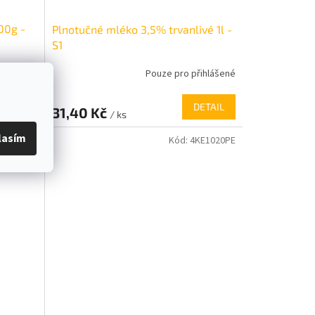
00g -
Plnotučné mléko 3,5% trvanlivé 1l -
S1
řihlášené
Pouze pro přihlášené
DETAIL
DETAIL
31,40 Kč
/ ks
lasím
ML1146PE
Kód:
4KE1020PE