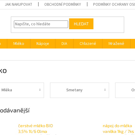
JAK NAKUPOVAT
OBCHODNÍ PODMÍNKY
PODMÍNKY OCHRANY OS
HLEDAT
o
Mléko
Nápoje
DIA
Chlazené
Mražené
ko
Mléka
Smetany
O
odávanější
čerstvé mléko BIO
nápoj do mléka
3,5% 1l/6 Olma
vanilka 1kg / 7ks