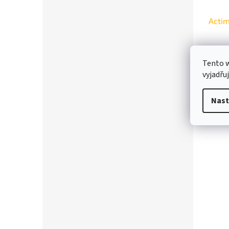
Actim
Tento 
vyjadřu
25,
Nast