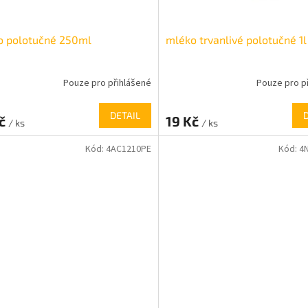
o polotučné 250ml
mléko trvanlivé polotučné 1l 
Pouze pro přihlášené
Pouze pro p
DETAIL
Kč
19 Kč
/ ks
/ ks
Kód:
4AC1210PE
Kód:
4