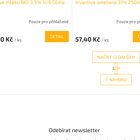
vé mléko BIO 3,5% 1l/6 Olma
trvanlivá smetana 31% 250m
Pouze pro přihlášené
Pouze pro p
DETAIL
70 Kč
57,40 Kč
/ ks
/ ks
NAČÍST 12 DALŠÍCH
S
1
4
O
t
r
v
NAHORU
á
l
n
á
k
d
o
a
v
c
á
í
n
p
í
r
Odebírat newsletter
v
k