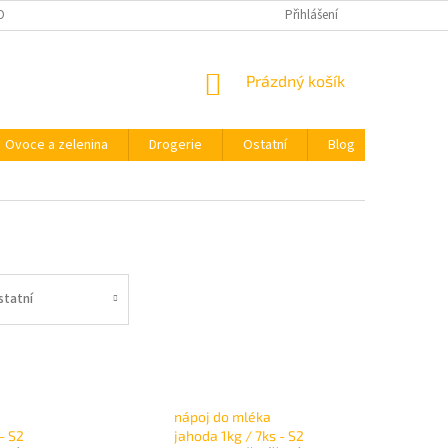
OBNÍCH ÚDAJŮ
Přihlášení
NÁKUPNÍ
Prázdný košík
KOŠÍK
Ovoce a zelenina
Drogerie
Ostatní
Blog
Kdo jsm
statní
nápoj do mléka
 - S2
jahoda 1kg / 7ks - S2