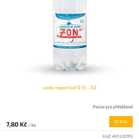
o
d
u
k
t
ů
voda neperlivá 0.5l - S2
Pouze pro přihlášené
DETAIL
7,80 Kč
/ ks
Kód:
4VO1307PE