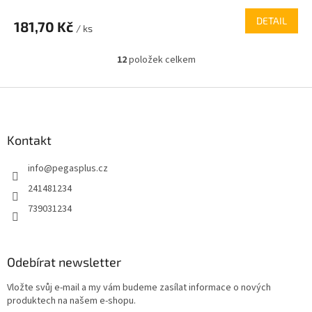
DETAIL
181,70 Kč
/ ks
12
položek celkem
O
v
l
Z
á
á
d
p
a
a
Kontakt
c
t
í
info
@
pegasplus.cz
í
p
r
241481234
v
739031234
k
y
v
ý
Odebírat newsletter
p
i
Vložte svůj e-mail a my vám budeme zasílat informace o nových
s
produktech na našem e-shopu.
u