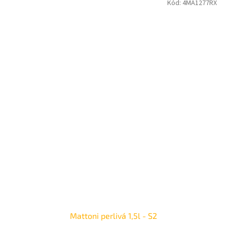
Kód:
4MA1277RX
Mattoni perlivá 1,5l - S2