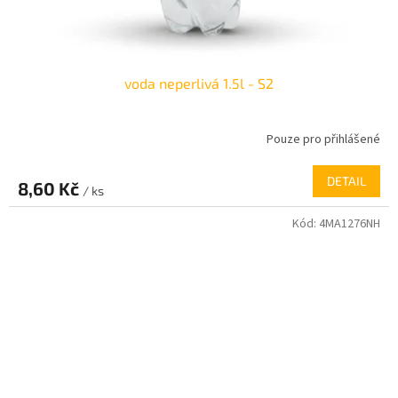
voda neperlivá 1.5l - S2
Pouze pro přihlášené
DETAIL
8,60 Kč
/ ks
Kód:
4MA1276NH