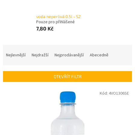
voda neperlivá 0.5l - S2
Pouze pro přihlášené
7,80 Kč
Ř
a
Nejlevnější
Nejdražší
Nejprodávanější
Abecedně
z
e
n
OTEVŘÍT FILTR
í
p
V
Kód:
4VO1306SE
r
ý
o
p
d
i
u
s
k
p
t
r
ů