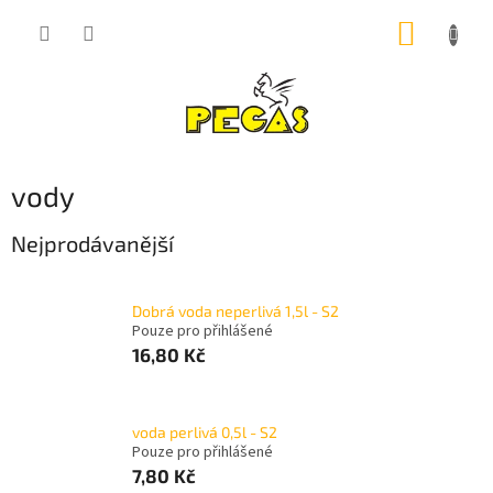
Přejít
NÁKUP
na
obsah
KOŠÍK
vody
Nejprodávanější
Dobrá voda neperlivá 1,5l - S2
Pouze pro přihlášené
16,80 Kč
voda perlivá 0,5l - S2
Pouze pro přihlášené
7,80 Kč