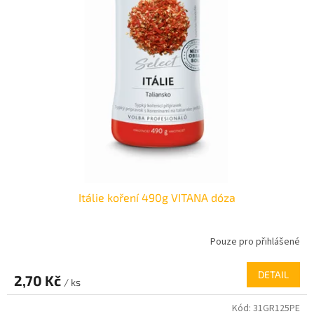
o
d
u
k
t
ů
Itálie koření 490g VITANA dóza
Pouze pro přihlášené
DETAIL
2,70 Kč
/ ks
Kód:
31GR125PE