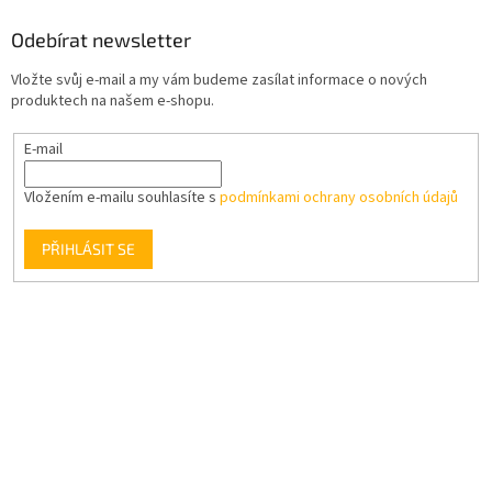
i
s
Odebírat newsletter
u
Vložte svůj e-mail a my vám budeme zasílat informace o nových
produktech na našem e-shopu.
E-mail
Vložením e-mailu souhlasíte s
podmínkami ochrany osobních údajů
PŘIHLÁSIT SE