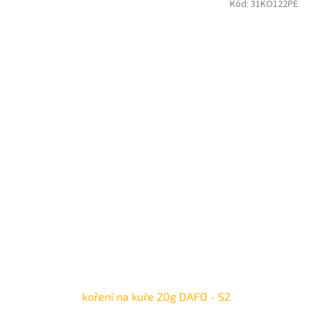
Kód:
31KO122PE
koření na kuře 20g DAFO - S2