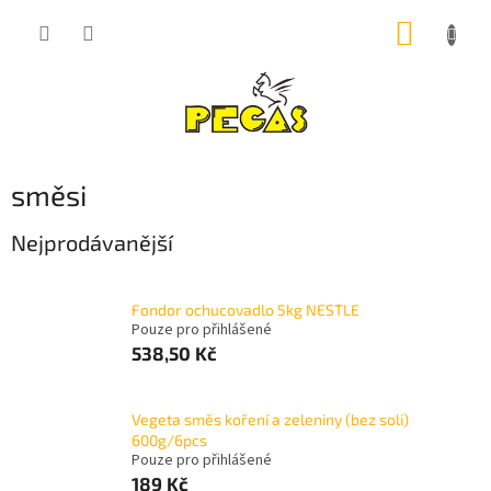
Přejít
NÁKUP
na
obsah
KOŠÍK
směsi
Nejprodávanější
Fondor ochucovadlo 5kg NESTLE
Pouze pro přihlášené
538,50 Kč
Vegeta směs koření a zeleniny (bez soli)
600g/6pcs
Pouze pro přihlášené
189 Kč