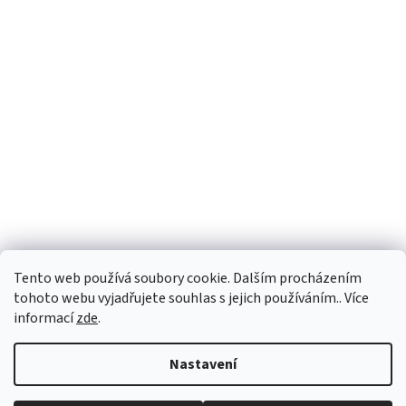
Tento web používá soubory cookie. Dalším procházením
tohoto webu vyjadřujete souhlas s jejich používáním.. Více
informací
zde
.
Vytvořil Shoptet
Nastavení
Copyright 2026
PEGASPLUS
. Všechna práva vyhrazena.
Upravit