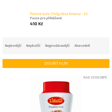
Pečené kuře 1140g dóza Kotanyi - S2
Pouze pro přihlášené
410 Kč
Ř
a
Nejlevnější
Nejdražší
Nejprodávanější
Abecedně
z
e
n
OTEVŘÍT FILTR
í
p
V
Kód:
XZOI138PE
r
ý
o
p
d
i
u
s
k
p
t
r
ů