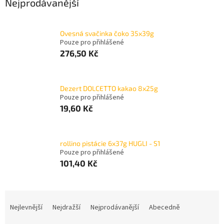
Nejprodávanější
Ovesná svačinka čoko 35x39g
Pouze pro přihlášené
276,50 Kč
Dezert DOLCETTO kakao 8x25g
Pouze pro přihlášené
19,60 Kč
rollino pistácie 6x37g HUGLI - S1
Pouze pro přihlášené
101,40 Kč
Ř
a
Nejlevnější
Nejdražší
Nejprodávanější
Abecedně
z