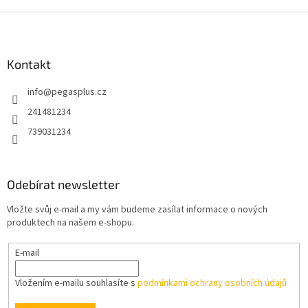
d
o
v
Z
a
á
c
á
n
í
p
í
p
a
Kontakt
r
t
v
info
@
pegasplus.cz
í
k
y
241481234
v
739031234
ý
p
i
s
Odebírat newsletter
u
Vložte svůj e-mail a my vám budeme zasílat informace o nových
produktech na našem e-shopu.
E-mail
Vložením e-mailu souhlasíte s
podmínkami ochrany osobních údajů