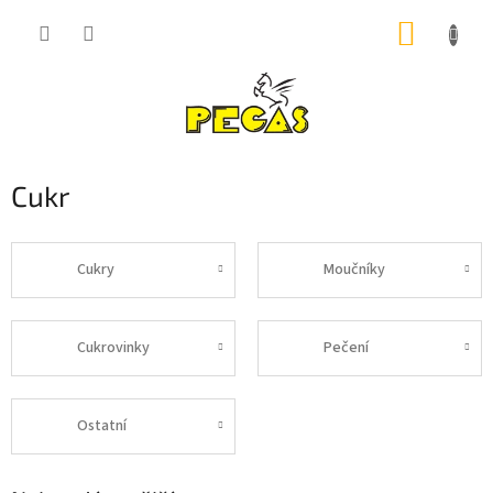
Přejít
NÁKUP
na
obsah
KOŠÍK
Cukr
Cukry
Moučníky
Cukrovinky
Pečení
Ostatní