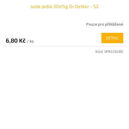
soda jedlá 30x15g Dr.Oetker - S2
Pouze pro přihlášené
DETAIL
6,80 Kč
/ ks
Kód:
VPR1581RE