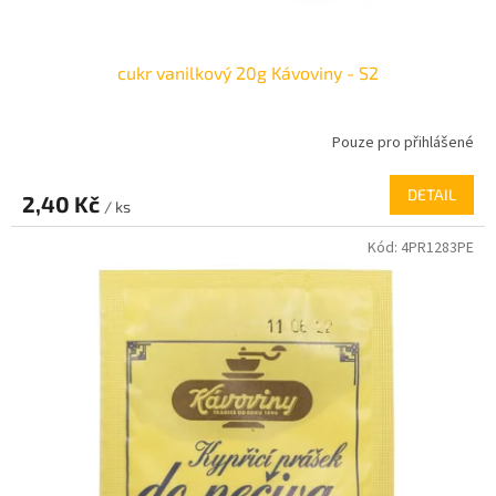
cukr vanilkový 20g Kávoviny - S2
Pouze pro přihlášené
DETAIL
2,40 Kč
/ ks
Kód:
4PR1283PE