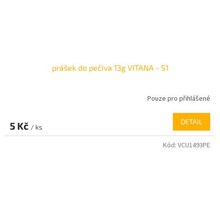
prášek do pečiva 13g VITANA - S1
Pouze pro přihlášené
DETAIL
5 Kč
/ ks
Kód:
VCU1493PE