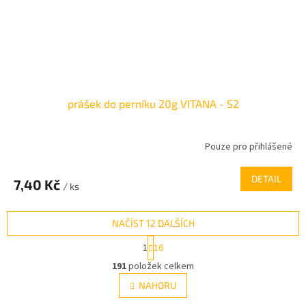
prášek do perníku 20g VITANA - S2
Pouze pro přihlášené
DETAIL
7,40 Kč
/ ks
NAČÍST 12 DALŠÍCH
S
1
16
t
O
r
191
položek celkem
v
á
l
NAHORU
n
á
k