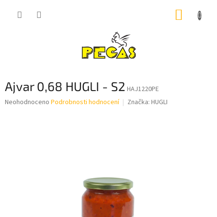
Přejít
NÁKUP
na
obsah
KOŠÍK
Ajvar 0,68 HUGLI - S2
HAJ1220PE
Průměrné
Neohodnoceno
Podrobnosti hodnocení
Značka:
HUGLI
hodnocení
produktu
je
0,0
z
5
hvězdiček.