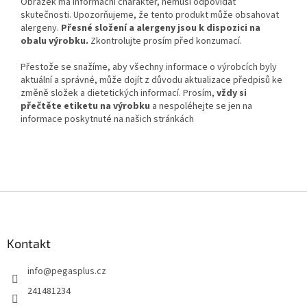
Obrázek má informační charakter, nemusí odpovídat
skutečnosti. Upozorňujeme, že tento produkt může obsahovat
alergeny.
Přesné složení a alergeny jsou k dispozici na
obalu výrobku.
Zkontrolujte prosím před konzumací.
Přestože se snažíme, aby všechny informace o výrobcích byly
aktuální a správné, může dojít z důvodu aktualizace předpisů ke
změně složek a dietetických informací. Prosím,
vždy si
přečtěte etiketu na výrobku
a nespoléhejte se jen na
informace poskytnuté na našich stránkách
Z
á
p
a
Kontakt
t
info
@
pegasplus.cz
í
241481234