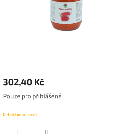
302,40 Kč
Měrná
Pouze pro přihlášené
cena:
Detailní informace