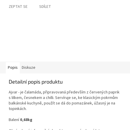
ZEPTAT SE
SDÍLET
Popis
Diskuze
Detailní popis produktu
Ajvar -
je
čalamáda, připravovaná především z červených paprik
s lilkem, česnekem a chilli. Servíruje se, ke klasickým pokrmům
balkánské kuchyně, použít se dá do pomazánek,
úžasný je na
topinkách.
Balení
0,68k
g