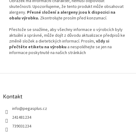
Obrázek má informační charakter, nemusí odpovídat
skutečnosti. Upozorňujeme, že tento produkt může obsahovat
alergeny.
Přesné složení a alergeny jsou k dispozici na
obalu výrobku.
Zkontrolujte prosím před konzumací.
Přestože se snažíme, aby všechny informace o výrobcích byly
aktuální a správné, může dojít z důvodu aktualizace předpisů ke
změně složek a dietetických informací. Prosím,
vždy si
přečtěte etiketu na výrobku
a nespoléhejte se jen na
informace poskytnuté na našich stránkách
Z
á
p
a
Kontakt
t
info
@
pegasplus.cz
í
241481234
739031234