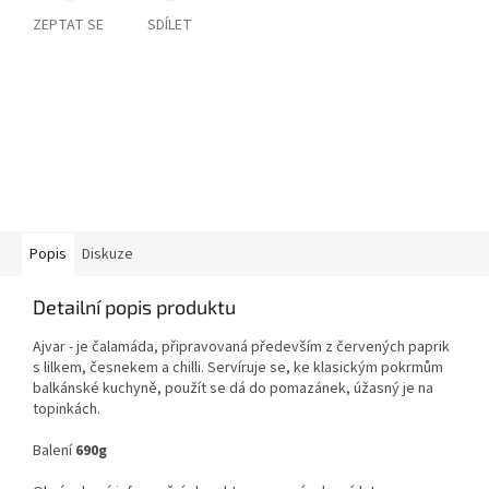
ZEPTAT SE
SDÍLET
Popis
Diskuze
Detailní popis produktu
Ajvar -
je
čalamáda, připravovaná především z červených paprik
s lilkem, česnekem a chilli. Servíruje se, ke klasickým pokrmům
balkánské kuchyně, použít se dá do pomazánek,
úžasný je na
topinkách.
Balení
690
g