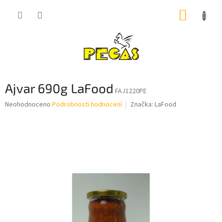
Přejít
NÁKUP
na
obsah
KOŠÍK
Ajvar 690g LaFood
FAJ1220PE
Průměrné
Neohodnoceno
Podrobnosti hodnocení
Značka:
LaFood
hodnocení
produktu
je
0,0
z
5
hvězdiček.