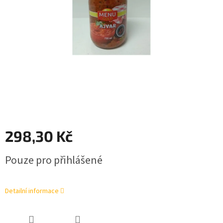
298,30 Kč
Měrná
Pouze pro přihlášené
cena:
Detailní informace