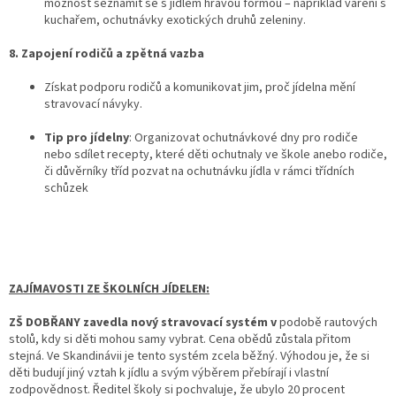
možnost seznámit se s jídlem hravou formou – například vaření s
kuchařem, ochutnávky exotických druhů zeleniny.
8. Zapojení rodičů a zpětná vazba
Získat podporu rodičů a komunikovat jim, proč jídelna mění
stravovací návyky.
Tip pro jídelny
: Organizovat ochutnávkové dny pro rodiče
nebo sdílet recepty, které děti ochutnaly ve škole anebo rodiče,
či důvěrníky tříd pozvat na ochutnávku jídla v rámci třídních
schůzek
ZAJÍMAVOSTI ZE ŠKOLNÍCH JÍDELEN:
ZŠ DOBŘANY zavedla nový stravovací systém v
podobě rautových
stolů, kdy si děti mohou samy vybrat. Cena obědů zůstala přitom
stejná. Ve Skandinávii je tento systém zcela běžný. Výhodou je, že si
děti budují jiný vztah k jídlu a svým výběrem přebírají i vlastní
zodpovědnost. Ředitel školy si pochvaluje, že ubylo 20 procent