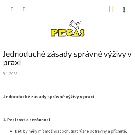
Přejít
NÁKUP
na
obsah
KOŠÍK
Jednoduché zásady správné výživy v
praxi
9.1.2025
Jednoduché zásady správné výživy v praxi
1. Pestrost a sezónnost
Děti by měly mít možnost ochutnat různé potraviny a příchutě,