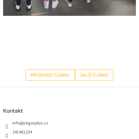
PŘEDCHOZÍ ČLÁNEK
DALŠÍ ČLÁNEK
Z
á
p
a
Kontakt
t
info
@
pegasplus.cz
í
241481234