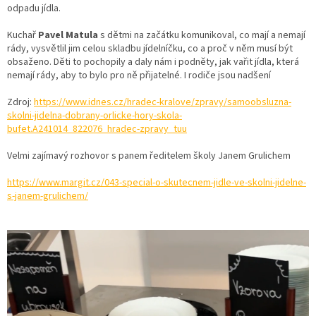
odpadu jídla.
Kuchař
Pavel Matula
s dětmi na začátku komunikoval, co mají a nemají
rády, vysvětlil jim celou skladbu jídelníčku, co a proč v něm musí být
obsaženo. Děti to pochopily a daly nám i podněty, jak vařit jídla, která
nemají rády, aby to bylo pro ně přijatelné. I rodiče jsou nadšení
Zdroj:
https://www.idnes.cz/hradec-kralove/zpravy/samoobsluzna-
skolni-jidelna-dobrany-orlicke-hory-skola-
bufet.A241014_822076_hradec-zpravy_tuu
Velmi zajímavý rozhovor s panem ředitelem školy Janem Grulichem
https://www.margit.cz/043-special-o-skutecnem-jidle-ve-skolni-jidelne-
s-janem-grulichem/