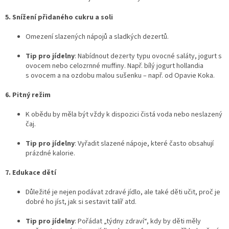
5. Snížení přidaného cukru a soli
Omezení slazených nápojů a sladkých dezertů.
Tip pro jídelny
: Nabídnout dezerty typu ovocné saláty, jogurt s
ovocem nebo celozrnné muffiny. Např. bílý jogurt hollandia
s ovocem a na ozdobu malou sušenku – např. od Opavie Koka.
6. Pitný režim
K obědu by měla být vždy k dispozici čistá voda nebo neslazený
čaj.
Tip pro jídelny
: Vyřadit slazené nápoje, které často obsahují
prázdné kalorie.
7. Edukace dětí
Důležité je nejen podávat zdravé jídlo, ale také děti učit, proč je
dobré ho jíst, jak si sestavit talíř atd.
Tip pro jídelny
: Pořádat „týdny zdraví“, kdy by děti měly