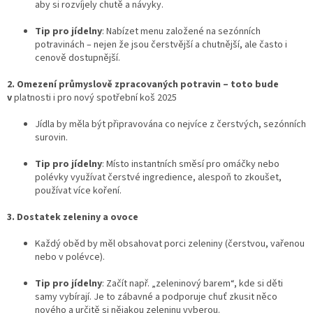
aby si rozvíjely chutě a návyky.
Tip pro jídelny
: Nabízet menu založené na sezónních
potravinách – nejen že jsou čerstvější a chutnější, ale často i
cenově dostupnější.
2. Omezení průmyslově zpracovaných potravin – toto bude
v
platnosti i pro nový spotřební koš 2025
Jídla by měla být připravována co nejvíce z čerstvých, sezónních
surovin.
Tip pro jídelny
: Místo instantních směsí pro omáčky nebo
polévky využívat čerstvé ingredience, alespoň to zkoušet,
používat více koření.
3. Dostatek zeleniny a ovoce
Každý oběd by měl obsahovat porci zeleniny (čerstvou, vařenou
nebo v polévce).
Tip pro jídelny
: Začít např. „zeleninový barem“, kde si děti
samy vybírají. Je to zábavné a podporuje chuť zkusit něco
nového a určitě si nějakou zeleninu vyberou.