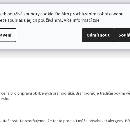
web používá soubory cookie. Dalším procházením tohoto webu
jete souhlas s jejich používáním.. Více informací
zde
.
avení
Odmítnout
Souh
čena pro přípravu oblíbených bramboráků. Bramborák je tradiční pokrm v
ursku.
utečnosti. Upozorňujeme, že tento produkt může obsahovat alergeny. Přesn