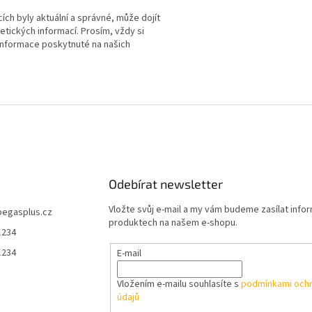
ch byly aktuální a správné, může dojít
tických informací. Prosím, vždy si
 informace poskytnuté na našich
Odebírat newsletter
Vložte svůj e-mail a my vám budeme zasílat info
pegasplus.cz
produktech na našem e-shopu.
1234
1234
E-mail
Vložením e-mailu souhlasíte s
podmínkami ochr
údajů