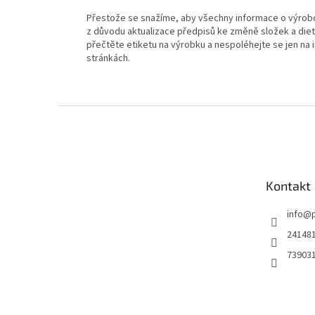
Přestože se snažíme, aby všechny informace o výrobcí
z důvodu aktualizace předpisů ke změně složek a diete
přečtěte etiketu na výrobku a nespoléhejte se jen na
stránkách.
Z
á
p
a
t
Kontakt
í
info
@
24148
73903