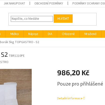
JAK NAKUPOVAT
OBCHODNÍ PODMÍNKY
PODMÍNKY OCHRANY OS
HLEDAT
o
Mléko
Nápoje
DIA
Chlazené
Mražené
borák 5kg TOPGASTRO - S2
 S2
TBR1210PE
ASTRO
986,20 Kč
Měrná
Pouze pro přihlášené
cena:
Detailní informace