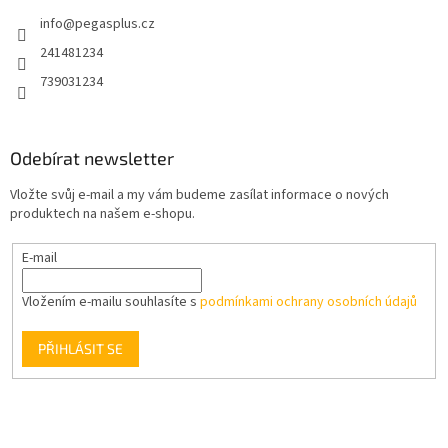
t
info
@
pegasplus.cz
í
241481234
739031234
Odebírat newsletter
Vložte svůj e-mail a my vám budeme zasílat informace o nových
produktech na našem e-shopu.
E-mail
Vložením e-mailu souhlasíte s
podmínkami ochrany osobních údajů
PŘIHLÁSIT SE