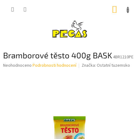
Přejít
NÁKUP
na
obsah
KOŠÍK
Bramborové těsto 400g BASK
4BR1210PE
Průměrné
Neohodnoceno
Podrobnosti hodnocení
Značka:
Ostatní tuzemsko
hodnocení
produktu
je
0,0
z
5
hvězdiček.