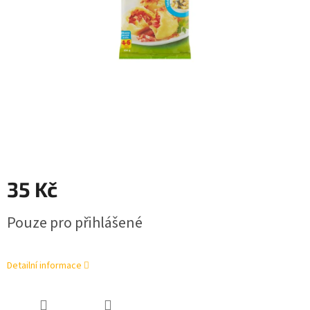
35 Kč
Měrná
Pouze pro přihlášené
cena:
Detailní informace