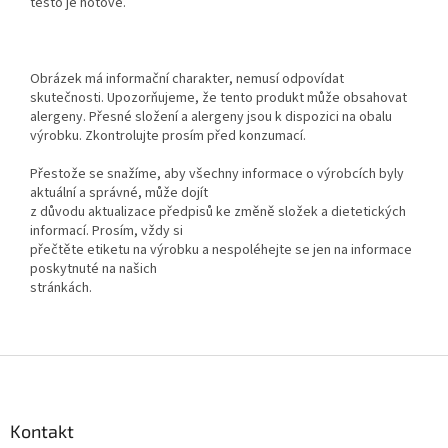
těsto je hotové.
Obrázek má informační charakter, nemusí odpovídat
skutečnosti. Upozorňujeme, že tento produkt může obsahovat
alergeny. Přesné složení a alergeny jsou k dispozici na obalu
výrobku. Zkontrolujte prosím před konzumací.
Přestože se snažíme, aby všechny informace o výrobcích byly
aktuální a správné, může dojít
z důvodu aktualizace předpisů ke změně složek a dietetických
informací. Prosím, vždy si
přečtěte etiketu na výrobku a nespoléhejte se jen na informace
poskytnuté na našich
stránkách.
Z
á
p
a
Kontakt