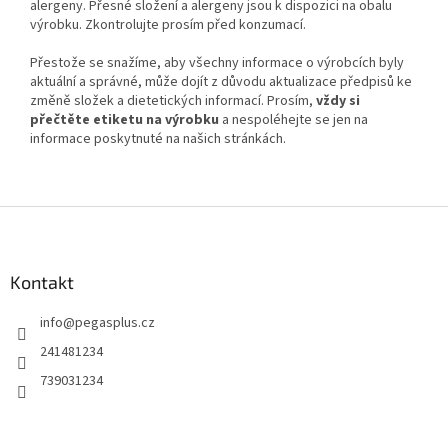
alergeny. Přesné složení a alergeny jsou k dispozici na obalu
výrobku. Zkontrolujte prosím před konzumací.
Přestože se snažíme, aby všechny informace o výrobcích byly
aktuální a správné, může dojít z důvodu aktualizace předpisů ke
změně složek a dietetických informací. Prosím,
vždy si
přečtěte etiketu na výrobku
a nespoléhejte se jen na
informace poskytnuté na našich stránkách.
Z
á
p
a
Kontakt
t
info
@
pegasplus.cz
í
241481234
739031234