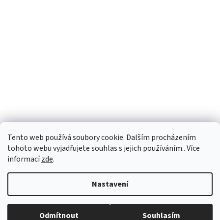
Tento web používá soubory cookie. Dalším procházením
tohoto webu vyjadřujete souhlas s jejich používáním.. Více
informací
zde
.
Vytvořil Shoptet
Nastavení
Copyright 2026
PEGASPLUS
. Všechna práva vyhrazena.
Upravit
Odmítnout
Souhlasím
nastavení cookies