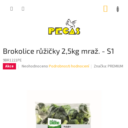
Přejít
NÁKUP
na
obsah
KOŠÍK
Brokolice růžičky 2,5kg mraž. - S1
9BR1221PE
Průměrné
Neohodnoceno
Podrobnosti hodnocení
Značka:
PREMIUM
Akce
hodnocení
produktu
je
0,0
z
5
hvězdiček.