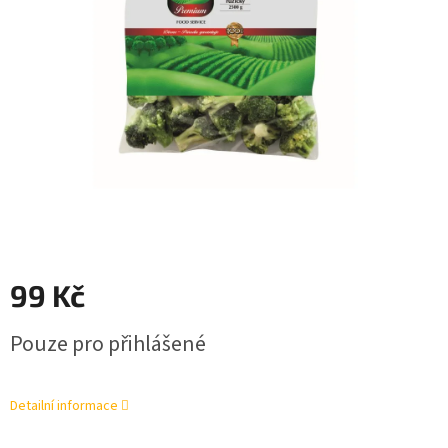
99 Kč
Měrná
Pouze pro přihlášené
cena:
Detailní informace