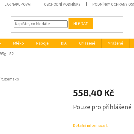
JAK NAKUPOVAT
OBCHODNÍ PODMÍNKY
PODMÍNKY OCHRANY OS
HLEDAT
o
Mléko
Nápoje
DIA
Chlazené
Mražené
95g - S2
í tuzemsko
558,40 Kč
Měrná
Pouze pro přihlášené
cena:
Detailní informace