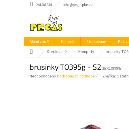
Přejít
241481234
info@pegasplus.cz
na
obsah
Akční zboží
Koloniál
Sterilované
Pečiv
Domů
Sterilované
Kompoty
brusinky TO3
brusinky TO395g - S2
2BR1080PE
Průměrné
Neohodnoceno
Podrobnosti hodnocení
Značka:
Ostatn
hodnocení
produktu
je
0,0
z
5
hvězdiček.