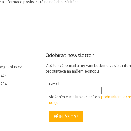
 na informace poskytnuté na našich stránkách
Odebírat newsletter
Vložte svůj e-mail a my vám budeme zasílat info
pegasplus.cz
produktech na našem e-shopu.
1234
1234
E-mail
Vložením e-mailu souhlasíte s
podmínkami ochr
údajů
PŘIHLÁSIT SE