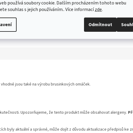
web používá soubory cookie. Dalším procházením tohoto webu
jete souhlas s jejich používáním.. Více informací
zde
.
avení
Odmítnout
Souh
 vhodné jsou také na výrobu brusinkových omáček.
skutečnosti. Upozorňujeme, že tento produkt může obsahovat alergeny.
Př
ch byly aktuální a správné, může dojít z důvodu aktualizace předpisů ke z