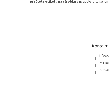
přečtěte etiketu na výrobku
a nespoléhejte se jen
Z
á
p
a
t
Kontakt
í
info
@
24148
73903