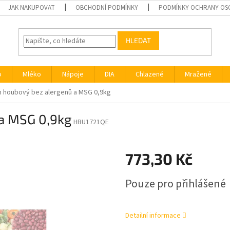
JAK NAKUPOVAT
OBCHODNÍ PODMÍNKY
PODMÍNKY OCHRANY OS
HLEDAT
o
Mléko
Nápoje
DIA
Chlazené
Mražené
n houbový bez alergenů a MSG 0,9kg
a MSG 0,9kg
HBU1721QE
773,30 Kč
Měrná
Pouze pro přihlášené
cena:
Detailní informace