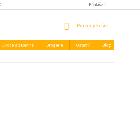
OBNÍCH ÚDAJŮ
Přihlášení
NÁKUPNÍ
Prázdný košík
KOŠÍK
Ovoce a zelenina
Drogerie
Ostatní
Blog
Kdo jsm