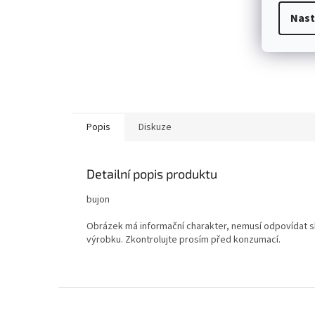
Nast
Popis
Diskuze
Detailní popis produktu
bujon
Obrázek má informační charakter, nemusí odpovídat sk
výrobku. Zkontrolujte prosím před konzumací.
Z
á