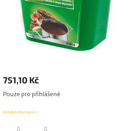
751,10 Kč
Měrná
Pouze pro přihlášené
cena:
Detailní informace