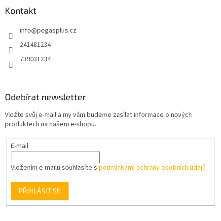
a
Kontakt
t
info
@
pegasplus.cz
í
241481234
739031234
Odebírat newsletter
Vložte svůj e-mail a my vám budeme zasílat informace o nových
produktech na našem e-shopu.
E-mail
Vložením e-mailu souhlasíte s
podmínkami ochrany osobních údajů
PŘIHLÁSIT SE