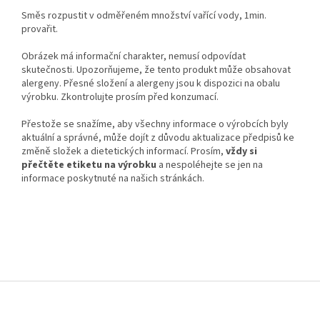
Směs rozpustit v odměřeném množství vařící vody, 1min.
provařit.
Obrázek má informační charakter, nemusí odpovídat
skutečnosti. Upozorňujeme, že tento produkt může obsahovat
alergeny. Přesné složení a alergeny jsou k dispozici na obalu
výrobku. Zkontrolujte prosím před konzumací.
Přestože se snažíme, aby všechny informace o výrobcích byly
aktuální a správné, může dojít z důvodu aktualizace předpisů ke
změně složek a dietetických informací. Prosím,
vždy si
přečtěte etiketu na výrobku
a nespoléhejte se jen na
informace poskytnuté na našich stránkách.
Z
á
p