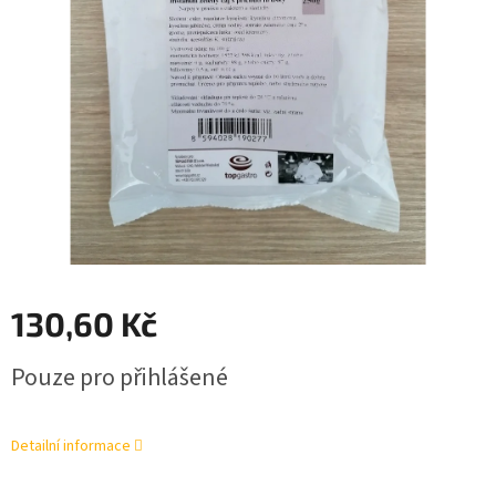
130,60 Kč
Měrná
Pouze pro přihlášené
cena:
Detailní informace