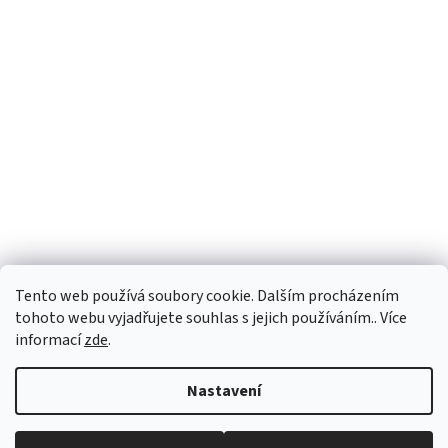
Tento web používá soubory cookie. Dalším procházením
tohoto webu vyjadřujete souhlas s jejich používáním.. Více
informací
zde
.
Vytvořil Shoptet
Nastavení
Copyright 2026
PEGASPLUS
. Všechna práva vyhrazena.
Upravit