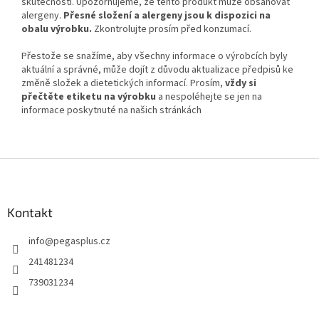
skutečnosti. Upozorňujeme, že tento produkt může obsahovat
alergeny.
Přesné složení a alergeny jsou k dispozici na
obalu výrobku.
Zkontrolujte prosím před konzumací.
Přestože se snažíme, aby všechny informace o výrobcích byly
aktuální a správné, může dojít z důvodu aktualizace předpisů ke
změně složek a dietetických informací. Prosím,
vždy si
přečtěte etiketu na výrobku
a nespoléhejte se jen na
informace poskytnuté na našich stránkách
Z
á
p
a
Kontakt
t
info
@
pegasplus.cz
í
241481234
739031234