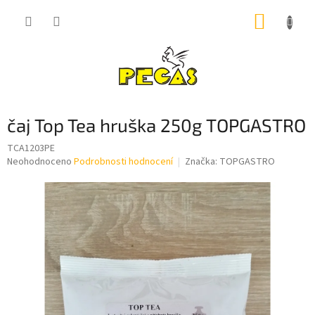
Přejít
NÁKUP
na
obsah
KOŠÍK
čaj Top Tea hruška 250g TOPGASTRO
TCA1203PE
Průměrné
Neohodnoceno
Podrobnosti hodnocení
Značka:
TOPGASTRO
hodnocení
produktu
je
0,0
z
5
hvězdiček.