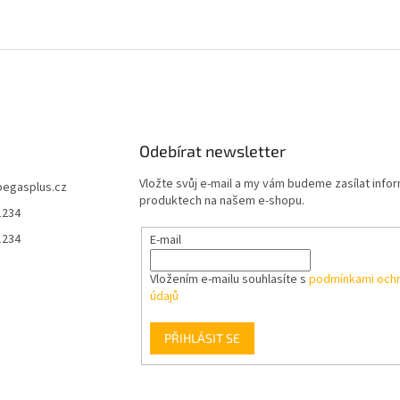
Odebírat newsletter
Vložte svůj e-mail a my vám budeme zasílat info
pegasplus.cz
produktech na našem e-shopu.
1234
1234
E-mail
Vložením e-mailu souhlasíte s
podmínkami ochr
údajů
PŘIHLÁSIT SE