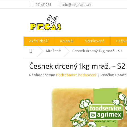
Přejít
241481234
info@pegasplus.cz
na
obsah
Akční zboží
Koloniál
Sterilované
Pečiv
Domů
Mražené
Česnek drcený 1kg mraž. - S2
Česnek drcený 1kg mraž. - S2
Průměrné
Neohodnoceno
Podrobnosti hodnocení
Značka:
Ostatn
hodnocení
produktu
je
0,0
z
5
hvězdiček.