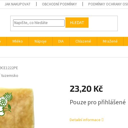
JAK NAKUPOVAT
OBCHODNÍ PODMÍNKY
PODMÍNKY OCHRANY OS
HLEDAT
o
Mléko
Nápoje
DIA
Chlazené
Mražené
9CE1222PE
í tuzemsko
23,20 Kč
Měrná
Pouze pro přihlášené
cena:
Detailní informace