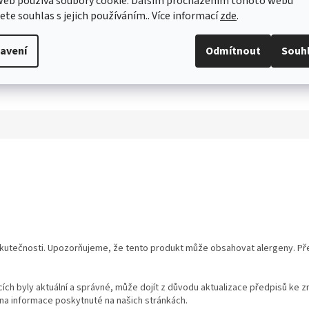
web používá soubory cookie. Dalším procházením tohoto webu
jete souhlas s jejich používáním.. Více informací
zde
.
avení
Odmítnout
Souh
utečnosti. Upozorňujeme, že tento produkt může obsahovat alergeny. Přesn
ch byly aktuální a správné, může dojít z důvodu aktualizace předpisů ke z
na informace poskytnuté na našich stránkách.