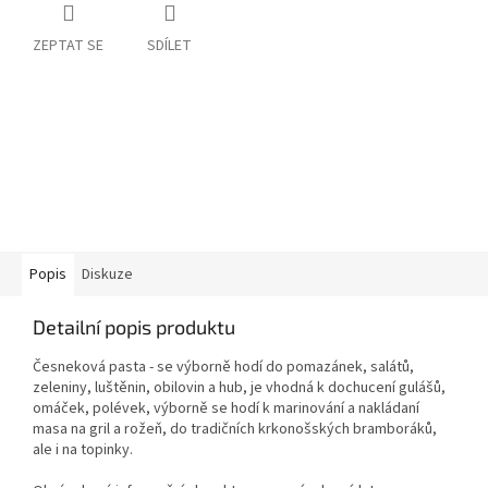
ZEPTAT SE
SDÍLET
Popis
Diskuze
Detailní popis produktu
Česneková pasta -
se výborně hodí do pomazánek, salátů,
zeleniny, luštěnin, obilovin a hub, je vhodná k dochucení gulášů,
omáček, polévek, výborně se hodí k marinování a nakládaní
masa na gril a rožeň, do tradičních krkonošských bramboráků,
ale i na topinky.