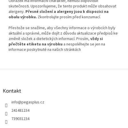
Obrázek má informační charakter, nemusí odpovídat
skutečnosti. Upozorňujeme, že tento produkt může obsahovat
alergeny.
Přesné složení a alergeny jsou k dispozici na
obalu výrobku.
Zkontrolujte prosím před konzumací.
Přestože se snažíme, aby všechny informace o výrobcích byly
aktuální a správné, může dojít z důvodu aktualizace předpisů ke
změně složek a dietetických informací. Prosím,
vždy si
přečtěte etiketu na výrobku
a nespoléhejte se jen na
informace poskytnuté na našich stránkách
Z
á
p
a
Kontakt
t
info
@
pegasplus.cz
í
241481234
739031234