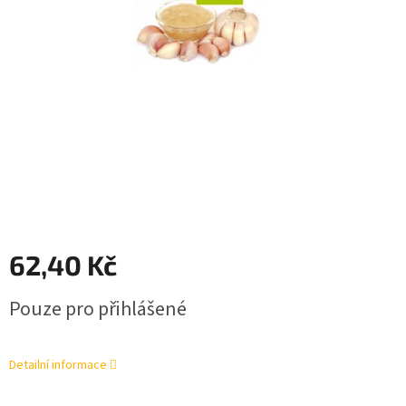
62,40 Kč
Měrná
Pouze pro přihlášené
cena:
Detailní informace