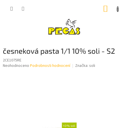
Přejít
NÁKUP
na
obsah
KOŠÍK
česneková pasta 1/1 10% soli - S2
2CE1075RE
Průměrné
Neohodnoceno
Podrobnosti hodnocení
Značka:
soli
hodnocení
produktu
je
0,0
z
5
hvězdiček.