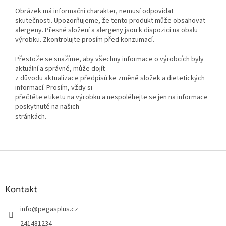
Obrázek má informační charakter, nemusí odpovídat
skutečnosti. Upozorňujeme, že tento produkt může obsahovat
alergeny. Přesné složení a alergeny jsou k dispozici na obalu
výrobku. Zkontrolujte prosím před konzumací.
Přestože se snažíme, aby všechny informace o výrobcích byly
aktuální a správné, může dojít
z důvodu aktualizace předpisů ke změně složek a dietetických
informací. Prosím, vždy si
přečtěte etiketu na výrobku a nespoléhejte se jen na informace
poskytnuté na našich
stránkách.
Z
á
p
a
Kontakt
t
info
@
pegasplus.cz
í
241481234