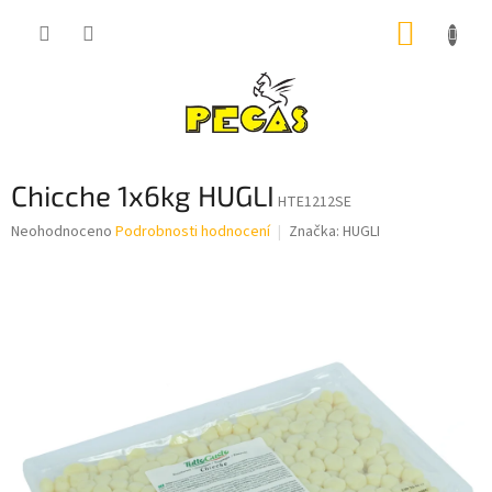
Přejít
NÁKUP
na
obsah
KOŠÍK
Chicche 1x6kg HUGLI
HTE1212SE
Průměrné
Neohodnoceno
Podrobnosti hodnocení
Značka:
HUGLI
hodnocení
produktu
je
0,0
z
5
hvězdiček.