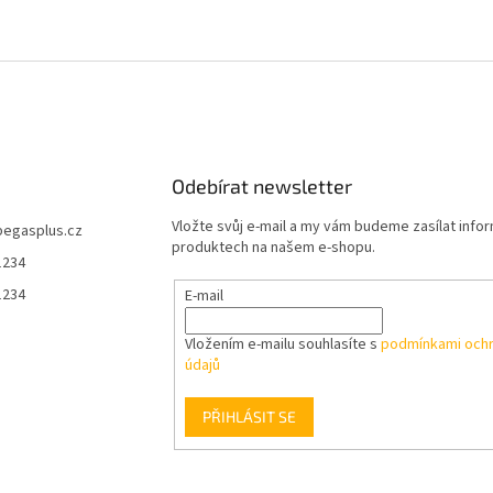
Odebírat newsletter
Vložte svůj e-mail a my vám budeme zasílat info
pegasplus.cz
produktech na našem e-shopu.
1234
1234
E-mail
Vložením e-mailu souhlasíte s
podmínkami ochr
údajů
PŘIHLÁSIT SE