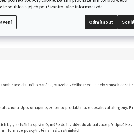
web používá soubory cookie. Dalším procházením tohoto webu
jete souhlas s jejich používáním.. Více informací
zde
.
avení
Odmítnout
Souh
á kombinace chutného banánu, pravého včelího medu a celozrnných cereáln
skutečnosti. Upozorňujeme, že tento produkt může obsahovat alergeny.
Př
ch byly aktuální a správné, může dojít z důvodu aktualizace předpisů ke z
 na informace poskytnuté na našich stránkách