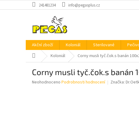
Přejít
241481234
info@pegasplus.cz
na
obsah
Akční zboží
Koloniál
Sterilované
Pečiv
Domů
Koloniál
Corny musli tyč.čok.s banán 100x
Corny musli tyč.čok.s banán 
Průměrné
Neohodnoceno
Podrobnosti hodnocení
Značka:
Dr.Oet
hodnocení
produktu
je
0,0
z
5
hvězdiček.