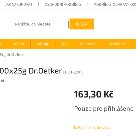
JAK NAKUPOVAT
OBCHODNÍ PODMÍNKY
PODMÍNKY OCHRANY OS
HLEDAT
o
Mléko
Nápoje
DIA
Chlazené
Mražené
25g Dr.Oetker
100x25g Dr.Oetker
ECO1220PE
ker
163,30 Kč
Měrná
Pouze pro přihlášené
cena:
Detailní informace