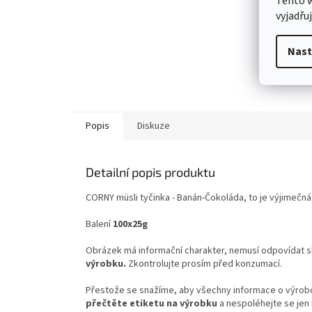
Tento 
vyjadřu
Nast
Popis
Diskuze
Detailní popis produktu
CORNY müsli tyčinka -
Banán-Čokoláda, to je výjimečn
Balení
100x25g
Obrázek má informační charakter, nemusí odpovídat 
výrobku.
Zkontrolujte prosím před konzumací.
Přestože se snažíme, aby všechny informace o výrobcí
přečtěte etiketu na výrobku
a nespoléhejte se jen