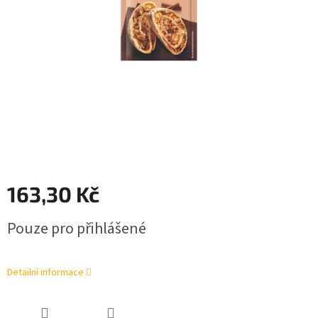
163,30 Kč
Měrná
Pouze pro přihlášené
cena:
Detailní informace