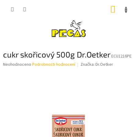
Přejít
NÁKUP
na
obsah
KOŠÍK
cukr skořicový 500g Dr.Oetker
ECU1216PE
Průměrné
Neohodnoceno
Podrobnosti hodnocení
Značka:
Dr.Oetker
hodnocení
produktu
je
0,0
z
5
hvězdiček.