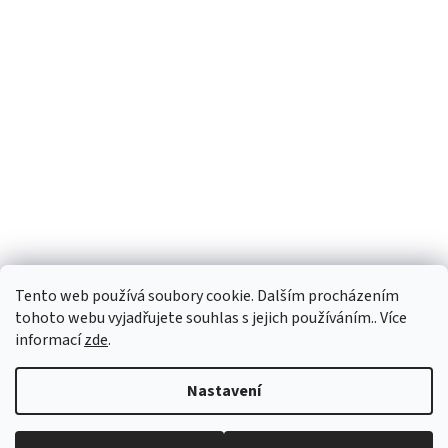
Tento web používá soubory cookie. Dalším procházením
tohoto webu vyjadřujete souhlas s jejich používáním.. Více
informací
zde
.
Vytvořil Shoptet
Nastavení
Copyright 2026
PEGASPLUS
. Všechna práva vyhrazena.
Upravit