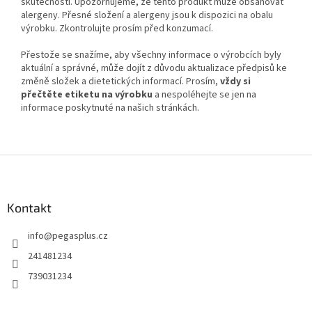
skutečnosti. Upozorňujeme, že tento produkt může obsahovat
alergeny. Přesné složení a alergeny jsou k dispozici na obalu
výrobku. Zkontrolujte prosím před konzumací.
Přestože se snažíme, aby všechny informace o výrobcích byly
aktuální a správné, může dojít z důvodu aktualizace předpisů ke
změně složek a dietetických informací. Prosím,
vždy si
přečtěte etiketu na výrobku
a nespoléhejte se jen na
informace poskytnuté na našich stránkách.
Z
á
p
a
Kontakt
t
info
@
pegasplus.cz
í
241481234
739031234