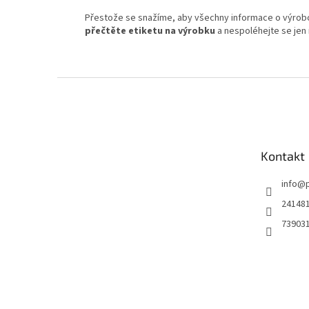
Přestože se snažíme, aby všechny informace o výrobcí
přečtěte etiketu na výrobku
a nespoléhejte se jen 
Z
á
p
a
t
Kontakt
í
info
@
24148
73903