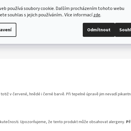
web používá soubory cookie. Dalším procházením tohoto webu
jete souhlas s jejich používáním.. Více informací
zde
.
avení
Odmítnout
Souh
í totiž v červené, hnědé i černé barvě. Při tepelné úpravě jim nevadí pikantn
skutečnosti. Upozorňujeme, že tento produkt může obsahovat alergeny.
Př