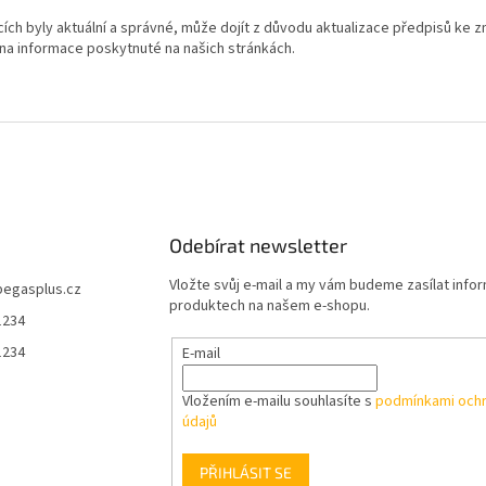
ch byly aktuální a správné, může dojít z důvodu aktualizace předpisů ke z
na informace poskytnuté na našich stránkách.
Odebírat newsletter
Vložte svůj e-mail a my vám budeme zasílat info
pegasplus.cz
produktech na našem e-shopu.
1234
1234
E-mail
Vložením e-mailu souhlasíte s
podmínkami ochr
údajů
PŘIHLÁSIT SE