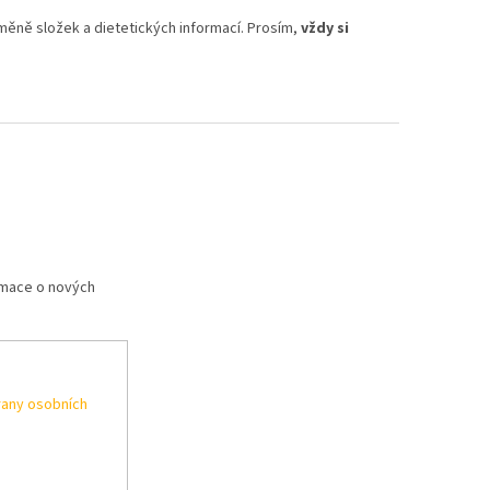
měně složek a dietetických informací. Prosím,
vždy si
rmace o nových
any osobních