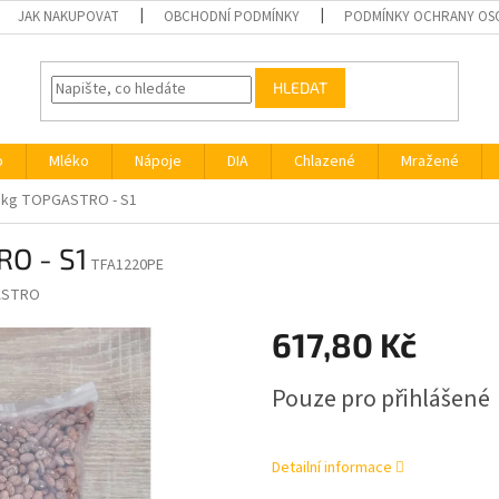
JAK NAKUPOVAT
OBCHODNÍ PODMÍNKY
PODMÍNKY OCHRANY OS
HLEDAT
o
Mléko
Nápoje
DIA
Chlazené
Mražené
 5kg TOPGASTRO - S1
RO - S1
TFA1220PE
ASTRO
617,80 Kč
Měrná
Pouze pro přihlášené
cena:
Detailní informace