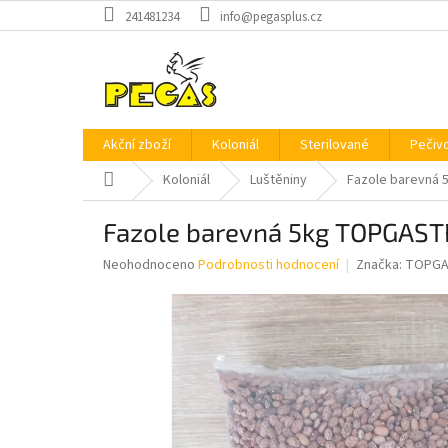
Přejít
241481234
info@pegasplus.cz
na
obsah
Akční zboží
Koloniál
Sterilované
Pečiv
Domů
Koloniál
Luštěniny
Fazole barevná
Fazole barevná 5kg TOPGAST
Průměrné
Neohodnoceno
Podrobnosti hodnocení
Značka:
TOPG
hodnocení
produktu
je
0,0
z
5
hvězdiček.