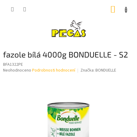
Přejít
NÁKUP
na
obsah
KOŠÍK
fazole bílá 4000g BONDUELLE - S2
BFA1322PE
Průměrné
Neohodnoceno
Podrobnosti hodnocení
Značka:
BONDUELLE
hodnocení
produktu
je
0,0
z
5
hvězdiček.