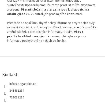
Obrázek má informační charakter, nemusí odpovídat
skutečnosti. Upozorňujeme, že tento produkt může obsahovat
alergeny.
Přesné složení a alergeny jsou k dispozici na
obalu výrobku.
Zkontrolujte prosím před konzumací.
Přestože se snažíme, aby všechny informace o výrobcích byly
aktuální a správné, může dojít z důvodu aktualizace předpisů ke
změně složek a dietetických informací. Prosím,
vždy si
přečtěte etiketu na výrobku
a nespoléhejte se jen na
informace poskytnuté na našich stránkách
Z
á
p
a
Kontakt
t
info
@
pegasplus.cz
í
241481234
739031234