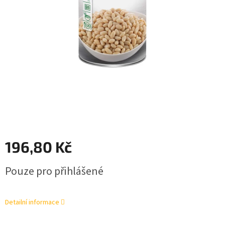
196,80 Kč
Měrná
Pouze pro přihlášené
cena:
Detailní informace