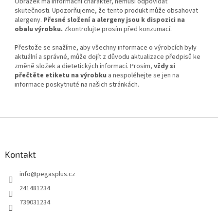
Obrázek má informační charakter, nemusí odpovídat
skutečnosti. Upozorňujeme, že tento produkt může obsahovat
alergeny.
Přesné složení a alergeny jsou k dispozici na
obalu výrobku.
Zkontrolujte prosím před konzumací.
Přestože se snažíme, aby všechny informace o výrobcích byly
aktuální a správné, může dojít z důvodu aktualizace předpisů ke
změně složek a dietetických informací. Prosím,
vždy si
přečtěte etiketu na výrobku
a nespoléhejte se jen na
informace poskytnuté na našich stránkách.
Z
á
p
a
Kontakt
t
info
@
pegasplus.cz
í
241481234
739031234