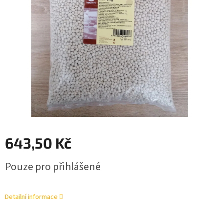
643,50 Kč
Měrná
Pouze pro přihlášené
cena:
Detailní informace