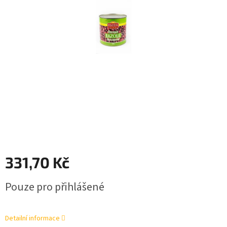
331,70 Kč
Měrná
Pouze pro přihlášené
cena:
Detailní informace