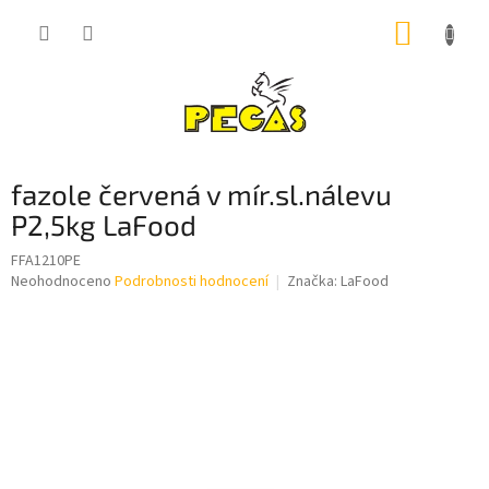
Přejít
NÁKUP
na
obsah
KOŠÍK
fazole červená v mír.sl.nálevu
P2,5kg LaFood
FFA1210PE
Průměrné
Neohodnoceno
Podrobnosti hodnocení
Značka:
LaFood
hodnocení
produktu
je
0,0
z
5
hvězdiček.