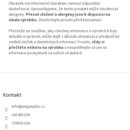
Obrázek má informační charakter, nemusí odpovídat
skutečnosti. Upozorňujeme, že tento produkt může obsahovat
alergeny.
Přesné složení a alergeny jsou k dispozici na
obalu výrobku.
Zkontrolujte prosím před konzumací.
Přestože se snažíme, aby všechny informace o výrobcích byly
aktuální a správné, může dojít z důvodu aktualizace předpisů ke
změně složek a dietetických informací. Prosím,
vždy si
přečtěte etiketu na výrobku
a nespoléhejte se jen na
informace poskytnuté na našich stránkách
Z
á
p
a
Kontakt
t
info
@
pegasplus.cz
í
241481234
739031234