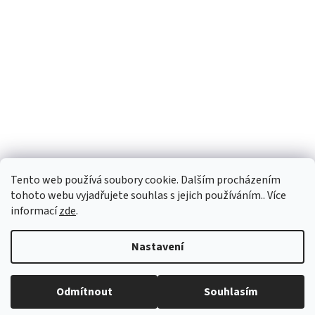
Tento web používá soubory cookie. Dalším procházením
tohoto webu vyjadřujete souhlas s jejich používáním.. Více
informací
zde
.
Vytvořil Shoptet
Nastavení
Copyright 2026
PEGASPLUS
. Všechna práva vyhrazena.
Upravit
Odmítnout
Souhlasím
nastavení cookies