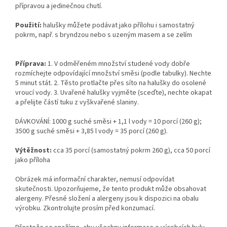
přípravou a jedinečnou chutí.
Použití:
halušky můžete podávat jako přílohu i samostatný
pokrm, např. s bryndzou nebo s uzeným masem a se zelím
Příprava:
1. V odměřeném množství studené vody dobře
rozmíchejte odpovídající množství směsi (podle tabulky). Nechte
5 minut stát. 2. Těsto protlačte přes síto na halušky do osolené
vroucí vody. 3. Uvařené halušky vyjměte (sceďte), nechte okapat
a přelijte částí tuku z vyškvařené slaniny.
DÁVKOVÁNÍ: 1000 g suché směsi + 1,1 l vody = 10 porcí (260 g);
3500 g suché směsi + 3,85 l vody = 35 porcí (260 g).
Výtěžnost:
cca 35 porcí (samostatný pokrm 260 g), cca 50 porcí
jako příloha
Obrázek má informační charakter, nemusí odpovídat
skutečnosti. Upozorňujeme, že tento produkt může obsahovat
alergeny. Přesné složení a alergeny jsou k dispozici na obalu
výrobku. Zkontrolujte prosím před konzumací.