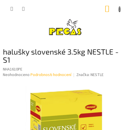
Přejít
NÁKUP
na
obsah
KOŠÍK
halušky slovenské 3.5kg NESTLE -
S1
NHA1610PE
Průměrné
Neohodnoceno
Podrobnosti hodnocení
Značka:
NESTLE
hodnocení
produktu
je
0,0
z
5
hvězdiček.