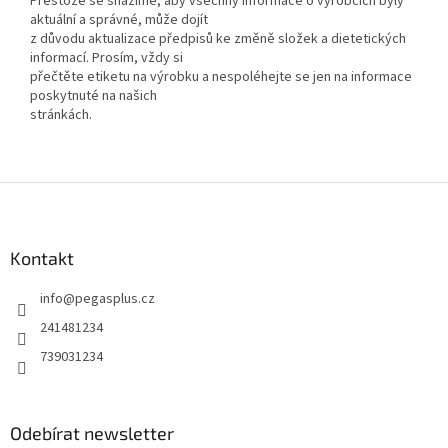
Přestože se snažíme, aby všechny informace o výrobcích byly
aktuální a správné, může dojít
z důvodu aktualizace předpisů ke změně složek a dietetických
informací. Prosím, vždy si
přečtěte etiketu na výrobku a nespoléhejte se jen na informace
poskytnuté na našich
stránkách.
Z
á
p
a
Kontakt
t
info
@
pegasplus.cz
í
241481234
739031234
Odebírat newsletter