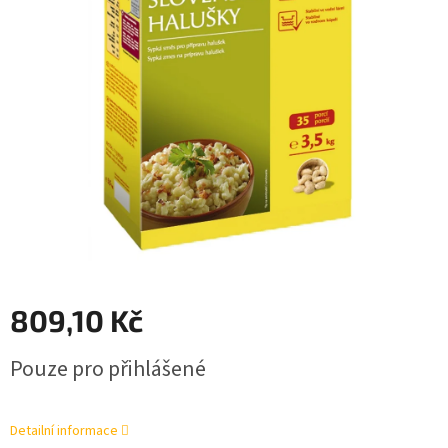
809,10 Kč
Měrná
Pouze pro přihlášené
cena:
Detailní informace