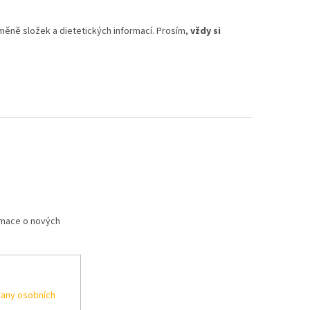
měně složek a dietetických informací. Prosím,
vždy si
rmace o nových
any osobních