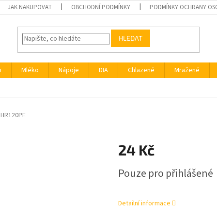
JAK NAKUPOVAT
OBCHODNÍ PODMÍNKY
PODMÍNKY OCHRANY OS
HLEDAT
o
Mléko
Nápoje
DIA
Chlazené
Mražené
1HR120PE
24 Kč
Měrná
Pouze pro přihlášené
cena:
Detailní informace