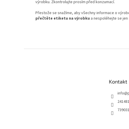
výrobku. Zkontrolujte prosím před konzumací.
Přestože se snažíme, aby všechny informace o výrobcí
přečtěte etiketu na výrobku
a nespoléhejte se jen 
Z
á
p
a
t
Kontakt
í
info
@
24148
73903