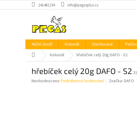
Přejít
241481234
info@pegasplus.cz
na
obsah
Akční zboží
Koloniál
Sterilované
Pečiv
Domů
Koloniál
hřebíček celý 20g DAFO - S2
hřebíček celý 20g DAFO - S2
3
Průměrné
Neohodnoceno
Podrobnosti hodnocení
Značka:
DAFO
hodnocení
produktu
je
0,0
z
5
hvězdiček.