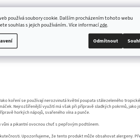
web používá soubory cookie. Dalším procházením tohoto webu
jete souhlas s jejich používáním.. Více informací
zde
.
avení
Odmítnout
Souh
 Jako koření se používají nerozvinutá květní poupata stálezeleného tropic
áček. Nejrozšířenější využití má však při přípravě sladkých pokrmů, jako j
 přípravě horkých nápojů, svařeného vína a punče.
u vůni a pikantní ovocnou chuť s pepřovým podtónem.
utečnosti. Upozorňujeme, že tento produkt může obsahovat alergeny. Přesn