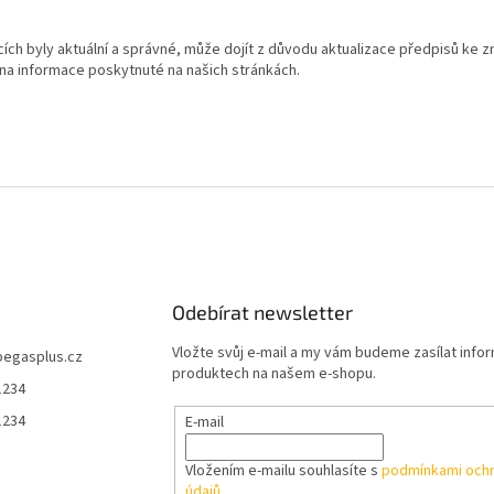
ch byly aktuální a správné, může dojít z důvodu aktualizace předpisů ke z
na informace poskytnuté na našich stránkách.
Odebírat newsletter
Vložte svůj e-mail a my vám budeme zasílat info
pegasplus.cz
produktech na našem e-shopu.
1234
1234
E-mail
Vložením e-mailu souhlasíte s
podmínkami ochr
údajů