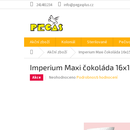
Přejít
241481234
info@pegasplus.cz
na
obsah
Akční zboží
Koloniál
Sterilované
Pečiv
Domů
Akční zboží
Imperium Maxi čokoláda 16x1
Imperium Maxi čokoláda 16x
Průměrné
Neohodnoceno
Podrobnosti hodnocení
Akce
hodnocení
produktu
je
0,0
z
5
hvězdiček.