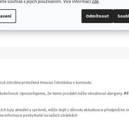
jete souhlas s jejich používáním.. Více informací
zde
.
avení
Odmítnout
Souh
ová zmrzlina proložená tmavou čokoládou v kornoutu
skutečnosti. Upozorňujeme, že tento produkt může obsahovat alergeny.
Př
ch byly aktuální a správné, může dojít z důvodu aktualizace předpisů ke z
 na informace poskytnuté na našich stránkách