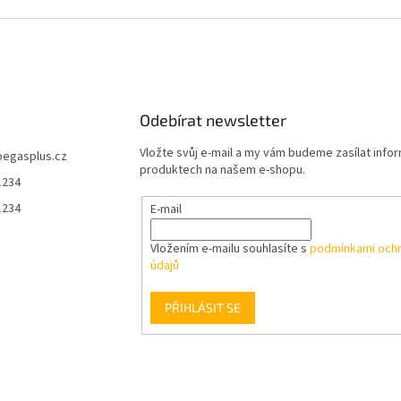
Odebírat newsletter
Vložte svůj e-mail a my vám budeme zasílat info
pegasplus.cz
produktech na našem e-shopu.
1234
1234
E-mail
Vložením e-mailu souhlasíte s
podmínkami ochr
údajů
PŘIHLÁSIT SE