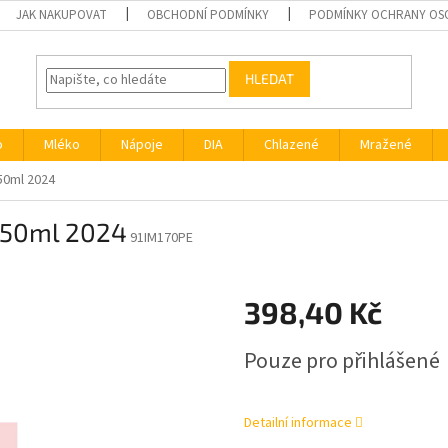
JAK NAKUPOVAT
OBCHODNÍ PODMÍNKY
PODMÍNKY OCHRANY OS
HLEDAT
o
Mléko
Nápoje
DIA
Chlazené
Mražené
50ml 2024
150ml 2024
91IM170PE
398,40 Kč
Měrná
Pouze pro přihlášené
cena:
Detailní informace