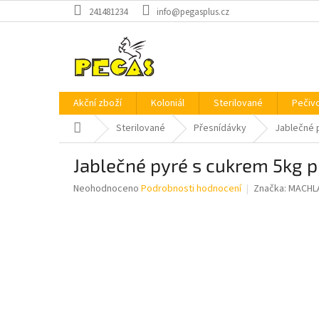
Přejít
241481234
info@pegasplus.cz
na
obsah
Akční zboží
Koloniál
Sterilované
Pečiv
Domů
Sterilované
Přesnídávky
Jablečné 
Jablečné pyré s cukrem 5kg
Průměrné
Neohodnoceno
Podrobnosti hodnocení
Značka:
MACHL
hodnocení
produktu
je
0,0
z
5
hvězdiček.