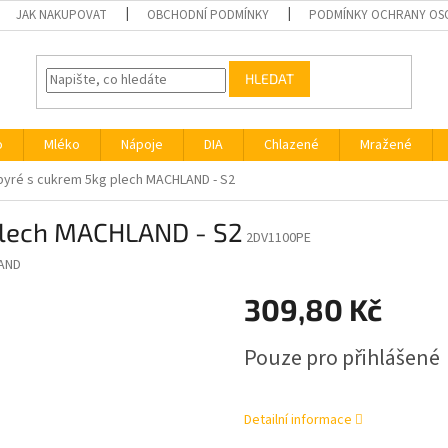
JAK NAKUPOVAT
OBCHODNÍ PODMÍNKY
PODMÍNKY OCHRANY OS
HLEDAT
o
Mléko
Nápoje
DIA
Chlazené
Mražené
pyré s cukrem 5kg plech MACHLAND - S2
 plech MACHLAND - S2
2DV1100PE
AND
309,80 Kč
Měrná
Pouze pro přihlášené
cena:
Detailní informace