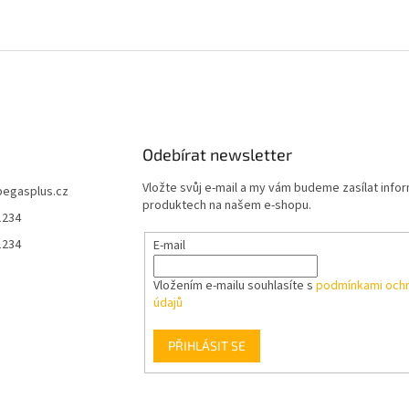
Odebírat newsletter
Vložte svůj e-mail a my vám budeme zasílat info
pegasplus.cz
produktech na našem e-shopu.
1234
1234
E-mail
Vložením e-mailu souhlasíte s
podmínkami ochr
údajů
PŘIHLÁSIT SE