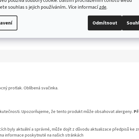
web používá soubory cookie. Dalším procházením tohoto webu
jete souhlas s jejich používáním.. Více informací
zde
.
avení
Odmítnout
Souh
cný protlak. Oblíbená svačinka.
skutečnosti. Upozorňujeme, že tento produkt může obsahovat alergeny.
Př
ch byly aktuální a správné, může dojít z důvodu aktualizace předpisů ke z
 na informace poskytnuté na našich stránkách