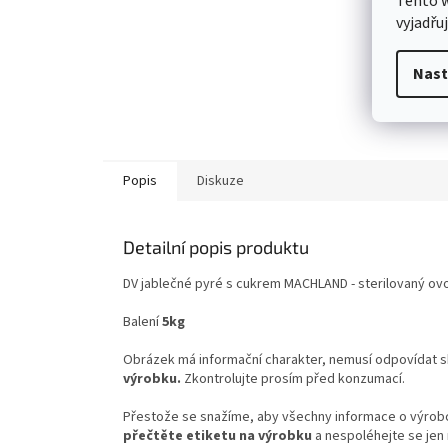
Tento 
vyjadřu
Nast
Popis
Diskuze
Detailní popis produktu
DV jablečné pyré s cukrem MACHLAND - sterilovaný ovo
Balení
5kg
Obrázek má informační charakter, nemusí odpovídat 
výrobku.
Zkontrolujte prosím před konzumací.
Přestože se snažíme, aby všechny informace o výrobcí
přečtěte etiketu na výrobku
a nespoléhejte se jen