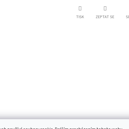
TISK
ZEPTAT SE
S