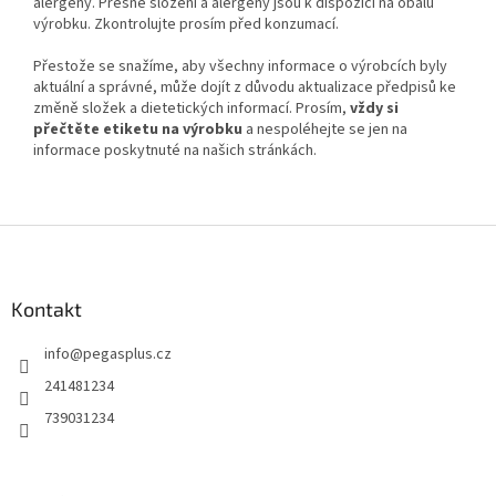
alergeny. Přesné složení a alergeny jsou k dispozici na obalu
výrobku. Zkontrolujte prosím před konzumací.
Přestože se snažíme, aby všechny informace o výrobcích byly
aktuální a správné, může dojít z důvodu aktualizace předpisů ke
změně složek a dietetických informací. Prosím,
vždy si
přečtěte etiketu na výrobku
a nespoléhejte se jen na
informace poskytnuté na našich stránkách.
Z
á
p
a
Kontakt
t
info
@
pegasplus.cz
í
241481234
739031234