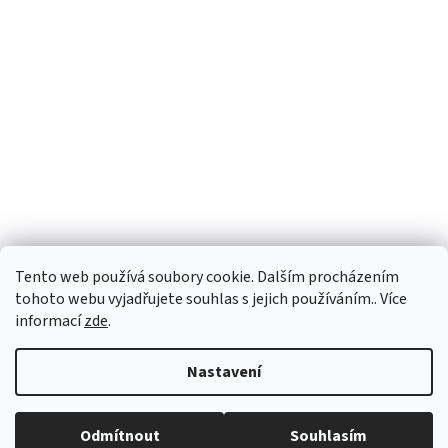
Tento web používá soubory cookie. Dalším procházením
tohoto webu vyjadřujete souhlas s jejich používáním.. Více
informací
zde
.
Vytvořil Shoptet
Nastavení
Copyright 2026
PEGASPLUS
. Všechna práva vyhrazena.
Upravit
Odmítnout
Souhlasím
nastavení cookies