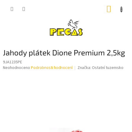
Přejít
NÁKUP
na
obsah
KOŠÍK
Jahody plátek Dione Premium 2,5kg
9JA1235PE
Průměrné
Neohodnoceno
Podrobnosti hodnocení
Značka:
Ostatní tuzemsko
hodnocení
produktu
je
0,0
z
5
hvězdiček.