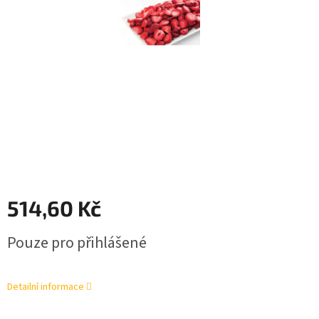
514,60 Kč
Měrná
Pouze pro přihlášené
cena:
Detailní informace