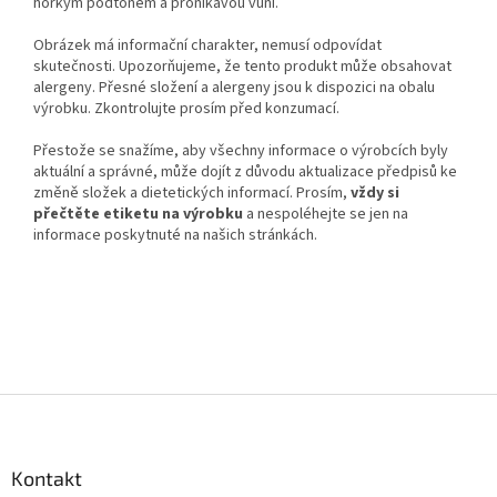
hořkým podtónem a pronikavou vůní.
Obrázek má informační charakter, nemusí odpovídat
skutečnosti. Upozorňujeme, že tento produkt může obsahovat
alergeny. Přesné složení a alergeny jsou k dispozici na obalu
výrobku. Zkontrolujte prosím před konzumací.
Přestože se snažíme, aby všechny informace o výrobcích byly
aktuální a správné, může dojít z důvodu aktualizace předpisů ke
změně složek a dietetických informací. Prosím,
vždy si
přečtěte etiketu na výrobku
a nespoléhejte se jen na
informace poskytnuté na našich stránkách.
Z
á
p
a
Kontakt