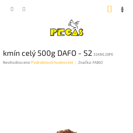
Přejít
NÁKUP
na
obsah
KOŠÍK
kmín celý 500g DAFO - S2
31KM120PE
Průměrné
Neohodnoceno
Podrobnosti hodnocení
Značka:
FABIO
hodnocení
produktu
je
0,0
z
5
hvězdiček.