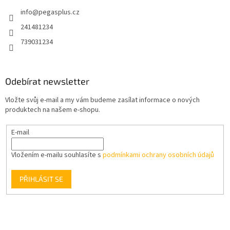
t
info
@
pegasplus.cz
í
241481234
739031234
Odebírat newsletter
Vložte svůj e-mail a my vám budeme zasílat informace o nových
produktech na našem e-shopu.
E-mail
Vložením e-mailu souhlasíte s
podmínkami ochrany osobních údajů
PŘIHLÁSIT SE