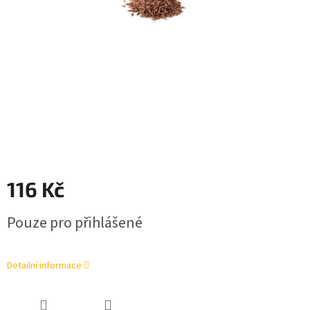
116 Kč
Měrná
Pouze pro přihlášené
cena:
Detailní informace