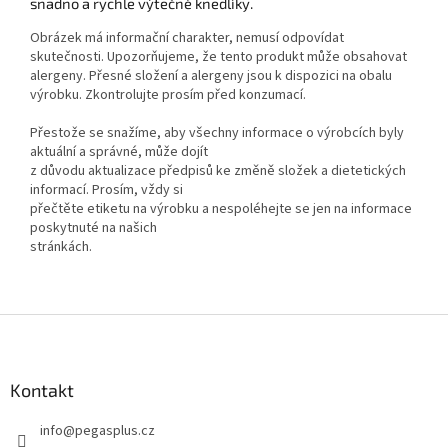
snadno a rychle výtečné knedlíky.
Obrázek má informační charakter, nemusí odpovídat
skutečnosti. Upozorňujeme, že tento produkt může obsahovat
alergeny. Přesné složení a alergeny jsou k dispozici na obalu
výrobku. Zkontrolujte prosím před konzumací.
Přestože se snažíme, aby všechny informace o výrobcích byly
aktuální a správné, může dojít
z důvodu aktualizace předpisů ke změně složek a dietetických
informací. Prosím, vždy si
přečtěte etiketu na výrobku a nespoléhejte se jen na informace
poskytnuté na našich
stránkách.
Z
á
p
a
Kontakt
t
info
@
pegasplus.cz
í