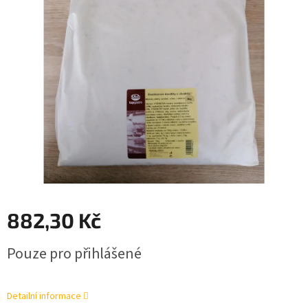
882,30 Kč
Měrná
Pouze pro přihlášené
cena:
Detailní informace