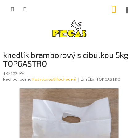
Přejít
NÁKUP
na
obsah
KOŠÍK
knedlík bramborový s cibulkou 5kg
TOPGASTRO
TKN1221PE
Průměrné
Neohodnoceno
Podrobnosti hodnocení
Značka:
TOPGASTRO
hodnocení
produktu
je
0,0
z
5
hvězdiček.