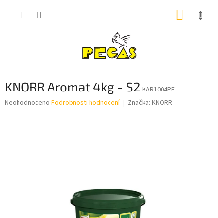
Přejít
NÁKUP
na
obsah
KOŠÍK
KNORR Aromat 4kg - S2
KAR1004PE
Průměrné
Neohodnoceno
Podrobnosti hodnocení
Značka:
KNORR
hodnocení
produktu
je
0,0
z
5
hvězdiček.