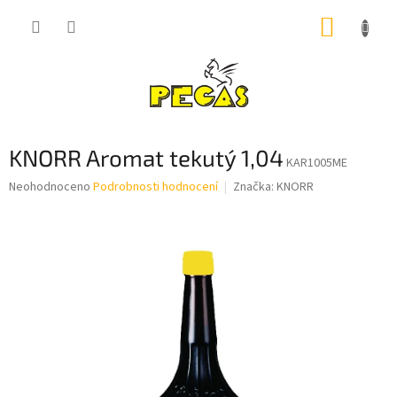
Přejít
NÁKUP
na
obsah
KOŠÍK
KNORR Aromat tekutý 1,04
KAR1005ME
Průměrné
Neohodnoceno
Podrobnosti hodnocení
Značka:
KNORR
hodnocení
produktu
je
0,0
z
5
hvězdiček.