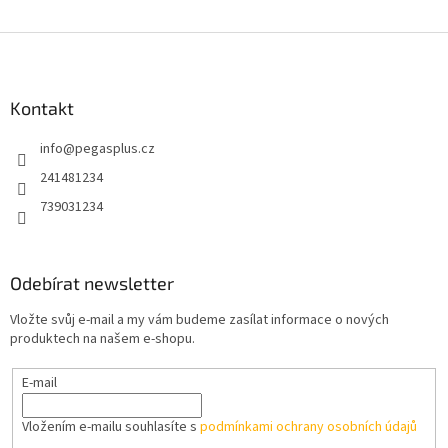
Z
á
p
a
Kontakt
t
info
@
pegasplus.cz
í
241481234
739031234
Odebírat newsletter
Vložte svůj e-mail a my vám budeme zasílat informace o nových
produktech na našem e-shopu.
E-mail
Vložením e-mailu souhlasíte s
podmínkami ochrany osobních údajů