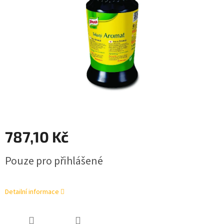
787,10 Kč
Měrná
Pouze pro přihlášené
cena:
Detailní informace