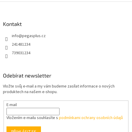
Z
á
p
a
Kontakt
t
info
@
pegasplus.cz
í
241481234
739031234
Odebírat newsletter
Vložte svůj e-mail a my vám budeme zasílat informace o nových
produktech na našem e-shopu.
E-mail
Vložením e-mailu souhlasíte s
podmínkami ochrany osobních údajů
PŘIHLÁSIT SE