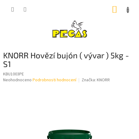
Přejít
NÁKUP
na
obsah
KOŠÍK
KNORR Hovězí bujón ( vývar ) 5kg -
S1
KBU1003PE
Průměrné
Neohodnoceno
Podrobnosti hodnocení
Značka:
KNORR
hodnocení
produktu
je
0,0
z
5
hvězdiček.