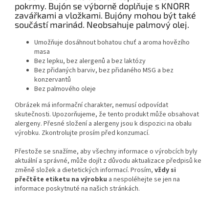
pokrmy. Bujón se výborně doplňuje s KNORR
zavářkami a vložkami. Bujóny mohou být také
součástí marinád. Neobsahuje palmový olej.
Umožňuje dosáhnout bohatou chuť a aroma hovězího
masa
Bez lepku, bez alergenů a bez laktózy
Bez přidaných barviv, bez přidaného MSG a bez
konzervantů
Bez palmového oleje
Obrázek má informační charakter, nemusí odpovídat
skutečnosti. Upozorňujeme, že tento produkt může obsahovat
alergeny. Přesné složení a alergeny jsou k dispozici na obalu
výrobku. Zkontrolujte prosím před konzumací.
Přestože se snažíme, aby všechny informace o výrobcích byly
aktuální a správné, může dojít z důvodu aktualizace předpisů ke
změně složek a dietetických informací. Prosím,
vždy si
přečtěte etiketu na výrobku
a nespoléhejte se jen na
informace poskytnuté na našich stránkách.