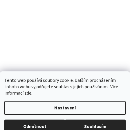
Tento web používá soubory cookie. Dalším procházením
tohoto webu vyjadřujete souhlas s jejich používáním.. Více
informací
zde
.
Vytvořil Shoptet
Nastavení
Copyright 2026
PEGASPLUS
. Všechna práva vyhrazena.
Upravit
Odmítnout
Souhlasím
nastavení cookies