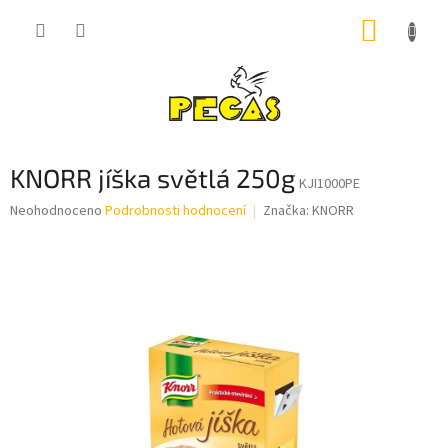
Přejít
NÁKUP
na
obsah
KOŠÍK
KNORR jíška světlá 250g
KJI1000PE
Průměrné
Neohodnoceno
Podrobnosti hodnocení
Značka:
KNORR
hodnocení
produktu
je
0,0
z
5
hvězdiček.