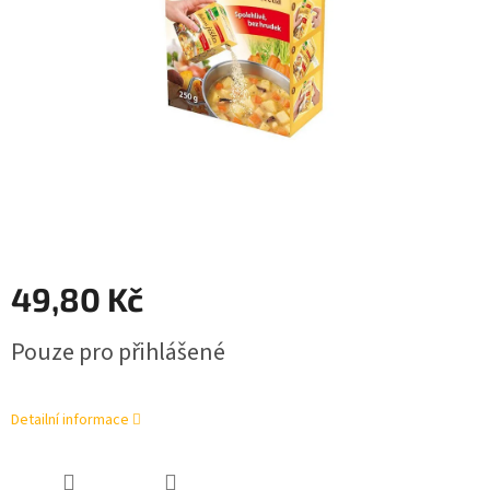
49,80 Kč
Měrná
Pouze pro přihlášené
cena:
Detailní informace