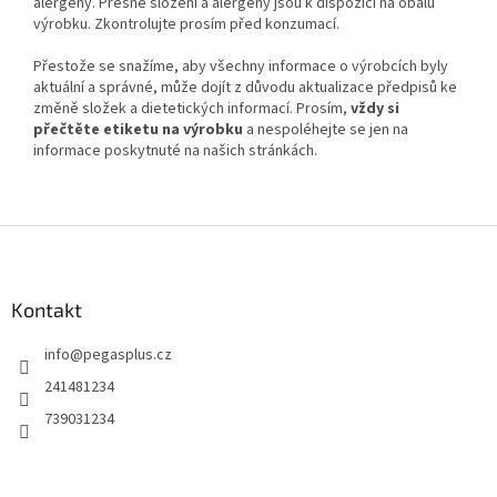
alergeny. Přesné složení a alergeny jsou k dispozici na obalu
výrobku. Zkontrolujte prosím před konzumací.
Přestože se snažíme, aby všechny informace o výrobcích byly
aktuální a správné, může dojít z důvodu aktualizace předpisů ke
změně složek a dietetických informací. Prosím,
vždy si
přečtěte etiketu na výrobku
a nespoléhejte se jen na
informace poskytnuté na našich stránkách.
Z
á
p
a
Kontakt
t
info
@
pegasplus.cz
í
241481234
739031234