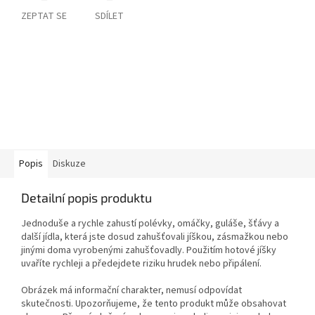
ZEPTAT SE
SDÍLET
Popis
Diskuze
Detailní popis produktu
Jednoduše a rychle zahustí polévky, omáčky, guláše, šťávy a
další jídla, která jste dosud zahušťovali jíškou, zásmažkou nebo
jinými doma vyrobenými zahušťovadly. Použitím hotové jíšky
uvaříte rychleji a předejdete riziku hrudek nebo připálení.
Obrázek má informační charakter, nemusí odpovídat
skutečnosti. Upozorňujeme, že tento produkt může obsahovat