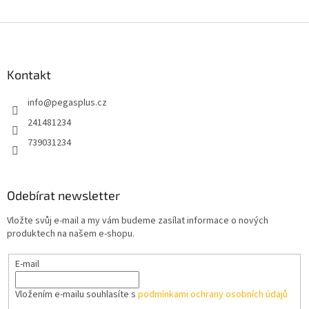
Z
á
p
a
Kontakt
t
info
@
pegasplus.cz
í
241481234
739031234
Odebírat newsletter
Vložte svůj e-mail a my vám budeme zasílat informace o nových
produktech na našem e-shopu.
E-mail
Vložením e-mailu souhlasíte s
podmínkami ochrany osobních údajů