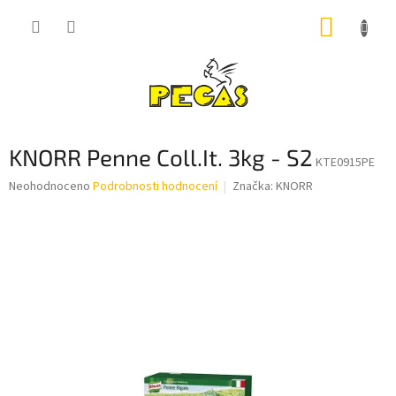
Přejít
NÁKUP
na
obsah
KOŠÍK
KNORR Penne Coll.It. 3kg - S2
KTE0915PE
Průměrné
Neohodnoceno
Podrobnosti hodnocení
Značka:
KNORR
hodnocení
produktu
je
0,0
z
5
hvězdiček.