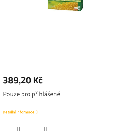
389,20 Kč
Měrná
Pouze pro přihlášené
cena:
Detailní informace