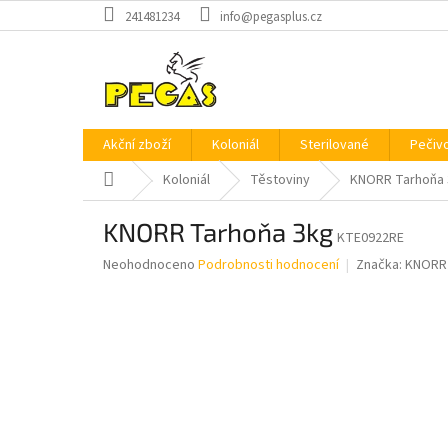
Přejít
241481234
info@pegasplus.cz
na
obsah
Akční zboží
Koloniál
Sterilované
Pečiv
Domů
Koloniál
Těstoviny
KNORR Tarhoňa 
KNORR Tarhoňa 3kg
KTE0922RE
Průměrné
Neohodnoceno
Podrobnosti hodnocení
Značka:
KNORR
hodnocení
produktu
je
0,0
z
5
hvězdiček.