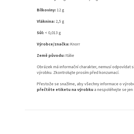
Bílkoviny:
12 g
Vláknina:
2,5 g
Sůl:
< 0,013 g
Výrobce/značka:
Knorr
Země původu:
Itálie
Obrázek má informační charakter, nemusí odpovídat sk
výrobku. Zkontrolujte prosím před konzumací.
Přestože se snažíme, aby všechny informace o výrobcí
přečtěte etiketu na výrobku
a nespoléhejte se jen 
Z
á
p
a