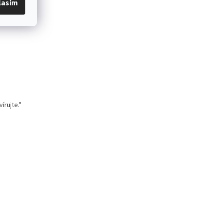
lasím
írujte."