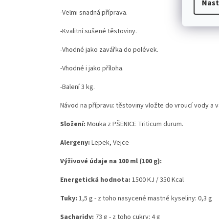
Nast
-Velmi snadná příprava.
-Kvalitní sušené těstoviny.
-Vhodné jako zavářka do polévek.
-Vhodné i jako příloha.
-Balení 3 kg.
Návod na přípravu: těstoviny vložte do vroucí vody a 
Složení:
Mouka z PŠENICE Triticum durum.
Alergeny:
Lepek, Vejce
Výživové údaje na 100 ml (100 g):
Energetická hodnota:
1500 KJ / 350 Kcal
Tuky:
1,5 g - z toho nasycené mastné kyseliny: 0,3 g
Sacharidy:
73 g - z toho cukry: 4 g