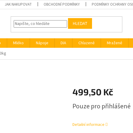
JAK NAKUPOVAT
OBCHODNÍ PODMÍNKY
PODMÍNKY OCHRANY OS
HLEDAT
o
Mléko
Nápoje
DIA
Chlazené
Mražené
3kg
499,50 Kč
Měrná
Pouze pro přihlášené
cena:
Detailní informace