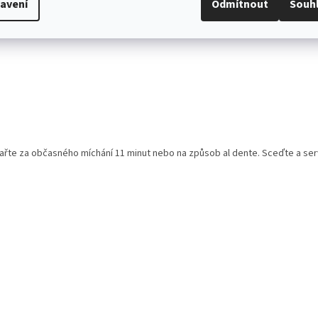
avení
Odmítnout
Souh
vařte za občasného míchání 11 minut nebo na způsob al dente. Sceďte a serv