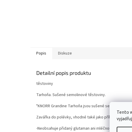
Popis
Diskuze
Detailní popis produktu
těstoviny
Tarhoňa. Sušené semolinové těstoviny.
"KNORR Grandine Tarhoňa jsou sušené semolinové těs
Tento 
Zavářka do polévky, vhodné také jako příloha.
vyjadřu
-Neobsahuje přidaný glutaman ani mléčnou a masovou 