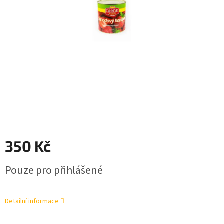
350 Kč
Měrná
Pouze pro přihlášené
cena:
Detailní informace