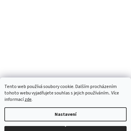
Tento web používá soubory cookie. Dalším procházením
tohoto webu vyjadřujete souhlas s jejich používáním.. Více
informací
zde
.
Vytvořil Shoptet
Nastavení
Copyright 2026
PEGASPLUS
. Všechna práva vyhrazena.
Upravit