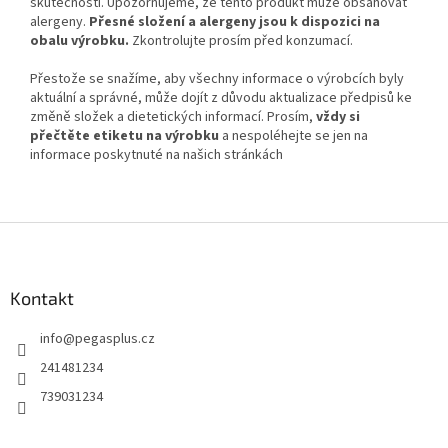
skutečnosti. Upozorňujeme, že tento produkt může obsahovat
alergeny.
Přesné složení a alergeny jsou k dispozici na
obalu výrobku.
Zkontrolujte prosím před konzumací.
Přestože se snažíme, aby všechny informace o výrobcích byly
aktuální a správné, může dojít z důvodu aktualizace předpisů ke
změně složek a dietetických informací. Prosím,
vždy si
přečtěte etiketu na výrobku
a nespoléhejte se jen na
informace poskytnuté na našich stránkách
Z
á
p
a
Kontakt
t
info
@
pegasplus.cz
í
241481234
739031234