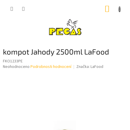
Přejít
NÁKUP
na
obsah
KOŠÍK
kompot Jahody 2500ml LaFood
FKO1233PE
Průměrné
Neohodnoceno
Podrobnosti hodnocení
Značka:
LaFood
hodnocení
produktu
je
0,0
z
5
hvězdiček.