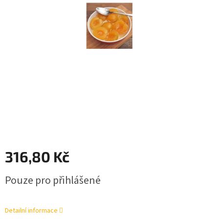
316,80 Kč
Měrná
Pouze pro přihlášené
cena:
Detailní informace