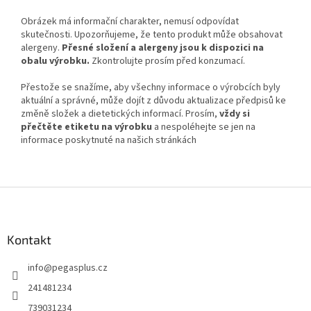
Obrázek má informační charakter, nemusí odpovídat
skutečnosti. Upozorňujeme, že tento produkt může obsahovat
alergeny.
Přesné složení a alergeny jsou k dispozici na
obalu výrobku.
Zkontrolujte prosím před konzumací.
Přestože se snažíme, aby všechny informace o výrobcích byly
aktuální a správné, může dojít z důvodu aktualizace předpisů ke
změně složek a dietetických informací. Prosím,
vždy si
přečtěte etiketu na výrobku
a nespoléhejte se jen na
informace poskytnuté na našich stránkách
Z
á
p
a
Kontakt
t
info
@
pegasplus.cz
í
241481234
739031234