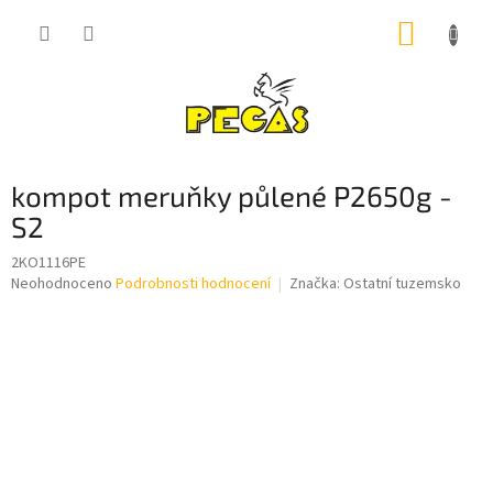
Přejít
NÁKUP
na
obsah
KOŠÍK
kompot meruňky půlené P2650g -
S2
2KO1116PE
Průměrné
Neohodnoceno
Podrobnosti hodnocení
Značka:
Ostatní tuzemsko
hodnocení
produktu
je
0,0
z
5
hvězdiček.