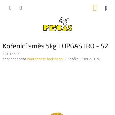
Přejít
NÁKUP
na
obsah
KOŠÍK
Kořenící směs 5kg TOPGASTRO - S2
TKO1272PE
Průměrné
Neohodnoceno
Podrobnosti hodnocení
Značka:
TOPGASTRO
hodnocení
produktu
je
0,0
z
5
hvězdiček.