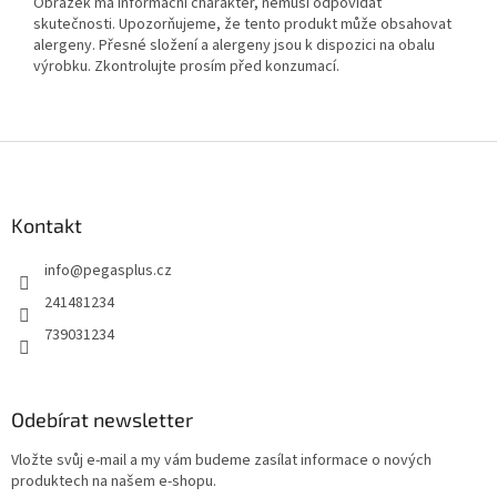
Obrázek má informační charakter, nemusí odpovídat
skutečnosti. Upozorňujeme, že tento produkt může obsahovat
alergeny. Přesné složení a alergeny jsou k dispozici na obalu
výrobku. Zkontrolujte prosím před konzumací.
Z
á
p
a
Kontakt
t
info
@
pegasplus.cz
í
241481234
739031234
Odebírat newsletter
Vložte svůj e-mail a my vám budeme zasílat informace o nových
produktech na našem e-shopu.