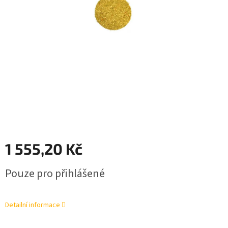
1 555,20 Kč
Měrná
Pouze pro přihlášené
cena:
Detailní informace