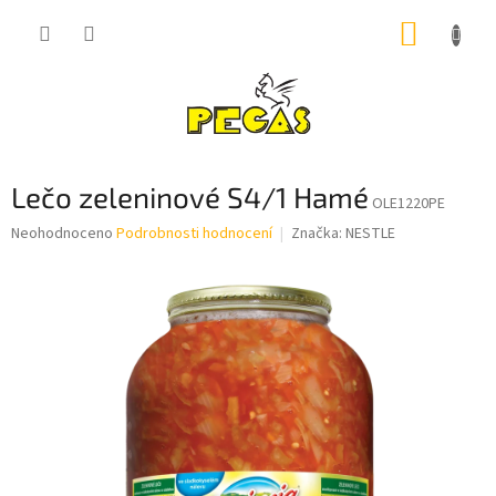
Přejít
NÁKUP
na
obsah
KOŠÍK
Lečo zeleninové S4/1 Hamé
OLE1220PE
Průměrné
Neohodnoceno
Podrobnosti hodnocení
Značka:
NESTLE
hodnocení
produktu
je
0,0
z
5
hvězdiček.