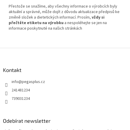
Přestože se snažíme, aby všechny informace o výrobcích byly
aktuální a správné, může dojít z důvodu aktualizace předpisů ke
změně složek a dietetických informací. Prosím,
vždy si
přečtěte etiketu na výrobku
a nespoléhejte se jen na
informace poskytnuté na našich stránkách
Z
á
p
a
Kontakt
t
info
@
pegasplus.cz
í
241481234
739031234
Odebírat newsletter