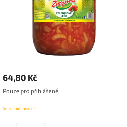
64,80 Kč
Měrná
Pouze pro přihlášené
cena:
Detailní informace