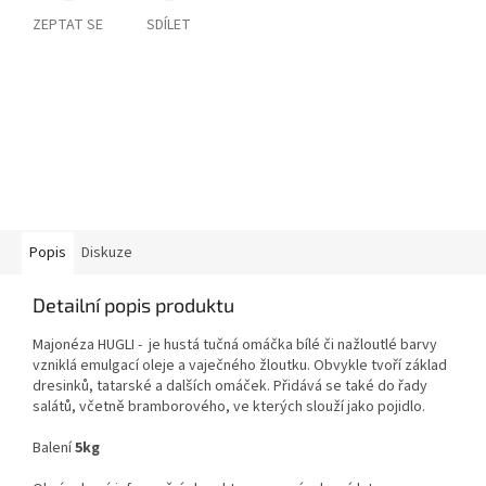
ZEPTAT SE
SDÍLET
Popis
Diskuze
Detailní popis produktu
Majonéza HUGLI -
je hustá tučná omáčka bílé či nažloutlé barvy
vzniklá emulgací oleje a vaječného žloutku. Obvykle tvoří základ
dresinků, tatarské a dalších omáček. Přidává se také do řady
salátů, včetně bramborového, ve kterých slouží jako pojidlo.
Balení
5kg