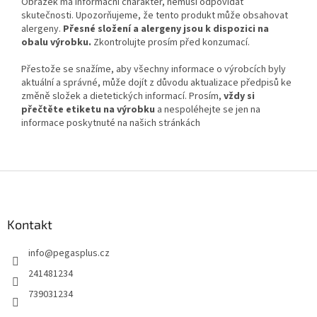
Obrázek má informační charakter, nemusí odpovídat
skutečnosti. Upozorňujeme, že tento produkt může obsahovat
alergeny.
Přesné složení a alergeny jsou k dispozici na
obalu výrobku.
Zkontrolujte prosím před konzumací.
Přestože se snažíme, aby všechny informace o výrobcích byly
aktuální a správné, může dojít z důvodu aktualizace předpisů ke
změně složek a dietetických informací. Prosím,
vždy si
přečtěte etiketu na výrobku
a nespoléhejte se jen na
informace poskytnuté na našich stránkách
Z
á
p
a
Kontakt
t
info
@
pegasplus.cz
í
241481234
739031234