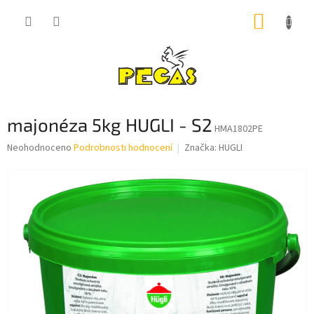
Přejít
NÁKUP
na
obsah
KOŠÍK
majonéza 5kg HUGLI - S2
HMA1802PE
Průměrné
Neohodnoceno
Podrobnosti hodnocení
Značka:
HUGLI
hodnocení
produktu
je
0,0
z
5
hvězdiček.