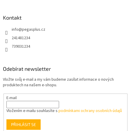
á
p
a
Kontakt
t
info
@
pegasplus.cz
í
241481234
739031234
Odebírat newsletter
Vložte svůj e-mail a my vám budeme zasílat informace o nových
produktech na našem e-shopu.
E-mail
Vložením e-mailu souhlasíte s
podmínkami ochrany osobních údajů
PŘIHLÁSIT SE