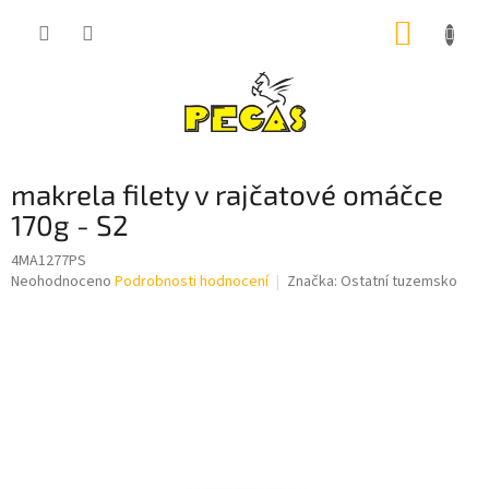
Přejít
NÁKUP
na
obsah
KOŠÍK
makrela filety v rajčatové omáčce
170g - S2
4MA1277PS
Průměrné
Neohodnoceno
Podrobnosti hodnocení
Značka:
Ostatní tuzemsko
hodnocení
produktu
je
0,0
z
5
hvězdiček.