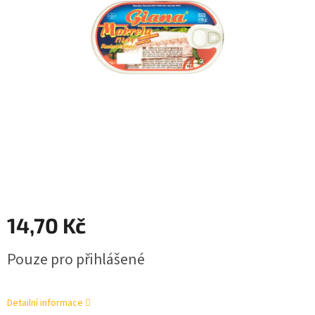
14,70 Kč
Měrná
Pouze pro přihlášené
cena:
Detailní informace