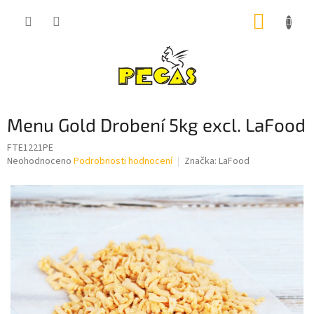
Přejít
NÁKUP
na
obsah
KOŠÍK
Menu Gold Drobení 5kg excl. LaFood
FTE1221PE
Průměrné
Neohodnoceno
Podrobnosti hodnocení
Značka:
LaFood
hodnocení
produktu
je
0,0
z
5
hvězdiček.