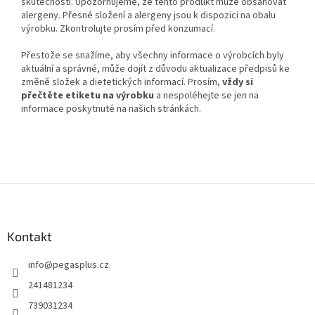
skutečnosti. Upozorňujeme, že tento produkt může obsahovat
alergeny. Přesné složení a alergeny jsou k dispozici na obalu
výrobku. Zkontrolujte prosím před konzumací.
Přestože se snažíme, aby všechny informace o výrobcích byly
aktuální a správné, může dojít z důvodu aktualizace předpisů ke
změně složek a dietetických informací. Prosím,
vždy si
přečtěte etiketu na výrobku
a nespoléhejte se jen na
informace poskytnuté na našich stránkách.
Z
á
p
a
Kontakt
t
info
@
pegasplus.cz
í
241481234
739031234