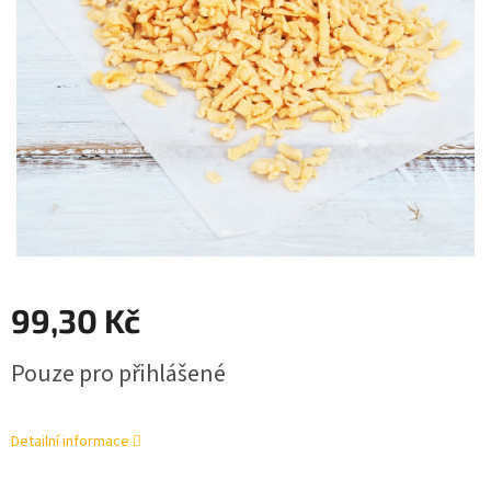
99,30 Kč
Měrná
Pouze pro přihlášené
cena:
Detailní informace