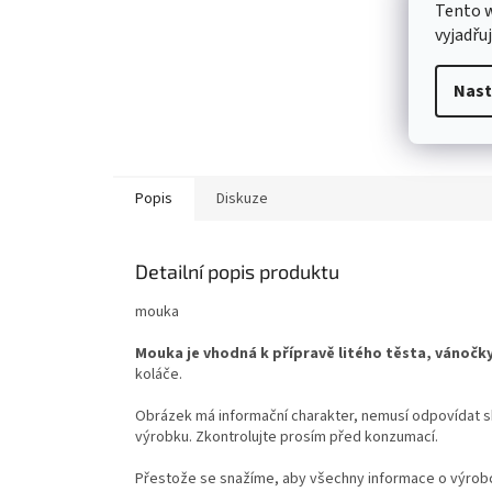
Tento 
vyjadřu
Nast
Popis
Diskuze
Detailní popis produktu
mouka
Mouka je vhodná k přípravě litého těsta, vánočk
koláče.
Obrázek má informační charakter, nemusí odpovídat sk
výrobku. Zkontrolujte prosím před konzumací.
Přestože se snažíme, aby všechny informace o výrobcí