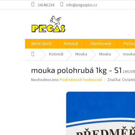
Přejít
241481234
info@pegasplus.cz
na
obsah
Akční zboží
Koloniál
Sterilované
Pečiv
Domů
Koloniál
Mouka
Mouka
mouka 
mouka polohrubá 1kg - S1
1MO09
Průměrné
Neohodnoceno
Podrobnosti hodnocení
Značka:
Ostatn
hodnocení
produktu
je
0,0
z
5
hvězdiček.