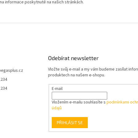
na informace poskytnuté na našich stránkách.
Odebírat newsletter
Vložte svůj e-mail a my vám budeme zasílat info
pegasplus.cz
produktech na našem e-shopu.
1234
1234
E-mail
Vložením e-mailu souhlasíte s
podmínkami ochr
údajů
PŘIHLÁSIT SE