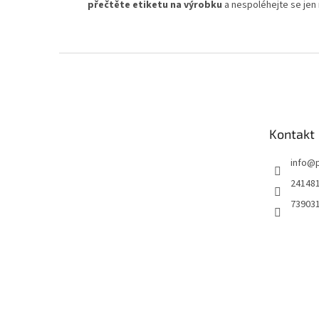
přečtěte etiketu na výrobku
a nespoléhejte se jen 
Z
á
p
a
t
Kontakt
í
info
@
24148
73903