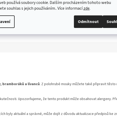
web používá soubory cookie. Dalším procházením tohoto webu
jete souhlas s jejich používáním.. Více informací
zde
.
avení
Odmítnout
Souh
y, bramboráků a lívanců
. Z polohrubé mouky můžete také připravit těsto 
utečnosti. Upozorňujeme, že tento produkt může obsahovat alergeny. Přesn
ch byly aktuální a správné, může dojít z důvodu aktualizace předpisů ke z