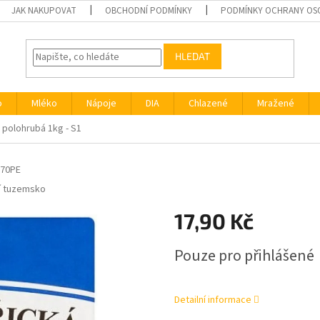
JAK NAKUPOVAT
OBCHODNÍ PODMÍNKY
PODMÍNKY OCHRANY OS
HLEDAT
o
Mléko
Nápoje
DIA
Chlazené
Mražené
polohrubá 1kg - S1
70PE
í tuzemsko
17,90 Kč
Měrná
Pouze pro přihlášené
cena:
Detailní informace