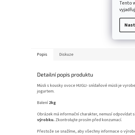
Tento 
vyjadřu
Nast
Popis
Diskuze
Detailní popis produktu
Müsli s kousky ovoce HUGLI- s
nídaňové müsli je vyrob
jogurtem
.
Balení
2kg
Obrázek má informační charakter, nemusí odpovídat 
výrobku.
Zkontrolujte prosím před konzumací.
Přestože se snažíme, aby všechny informace o výrobcí