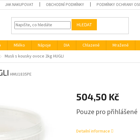
JAK NAKUPOVAT
OBCHODNÍ PODMÍNKY
PODMÍNKY OCHRANY OS
HLEDAT
o
Mléko
Nápoje
DIA
Chlazené
Mražené
Musli s kousky ovoce 2kg HUGLI
GLI
HMU1835PE
504,50 Kč
Měrná
Pouze pro přihlášené
cena:
Detailní informace