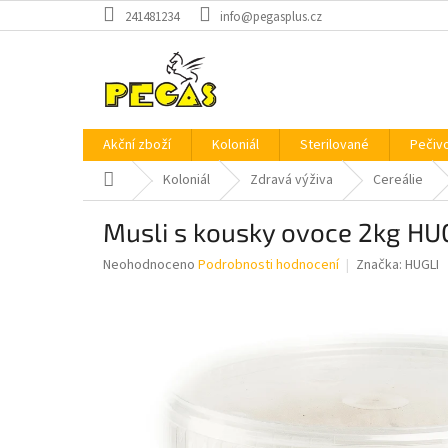
Přejít
241481234
info@pegasplus.cz
na
obsah
Akční zboží
Koloniál
Sterilované
Pečiv
Domů
Koloniál
Zdravá výživa
Cereálie
Musli s kousky ovoce 2kg HU
Průměrné
Neohodnoceno
Podrobnosti hodnocení
Značka:
HUGLI
hodnocení
produktu
je
0,0
z
5
hvězdiček.