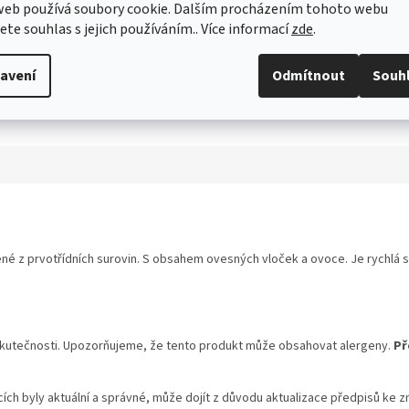
web používá soubory cookie. Dalším procházením tohoto webu
jete souhlas s jejich používáním.. Více informací
zde
.
avení
Odmítnout
Souh
ené z prvotřídních surovin. S obsahem ovesných vloček a ovoce. Je rychlá
skutečnosti. Upozorňujeme, že tento produkt může obsahovat alergeny.
Př
ch byly aktuální a správné, může dojít z důvodu aktualizace předpisů ke z