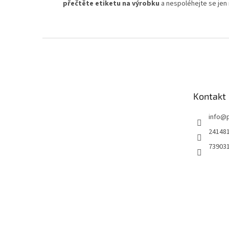
přečtěte etiketu na výrobku
a nespoléhejte se jen
Z
á
p
a
t
Kontakt
í
info
@
24148
73903