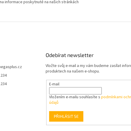
 na informace poskytnuté na našich stránkách
Odebírat newsletter
Vložte svůj e-mail a my vám budeme zasílat info
pegasplus.cz
produktech na našem e-shopu.
1234
1234
E-mail
Vložením e-mailu souhlasíte s
podmínkami ochr
údajů
PŘIHLÁSIT SE