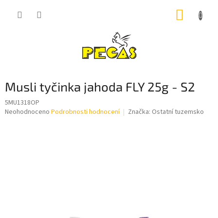
Přejít
NÁKUP
na
obsah
KOŠÍK
Musli tyčinka jahoda FLY 25g - S2
5MU1318OP
Průměrné
Neohodnoceno
Podrobnosti hodnocení
Značka:
Ostatní tuzemsko
hodnocení
produktu
je
0,0
z
5
hvězdiček.