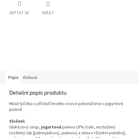
ZEPTAT SE
SDÍLET
Popis
Diskuze
Detailní popis produktu
Müsli tyčinka s příchutí lesního ovoce polomáčená v jogurtové
polevě
Složení:
Glukózový sirup,
jogurtová
poleva 18% (cukr, neztužený
rostlinný tuk [palmojádrový, palmový a shea v různém poměru],