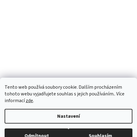
Tento web používá soubory cookie. Dalším procházením
tohoto webu vyjadřujete souhlas s jejich používáním.. Více
informací
zde
.
Vytvořil Shoptet
Nastavení
Copyright 2026
PEGASPLUS
. Všechna práva vyhrazena.
Upravit
Odmítnout
Souhlasím
nastavení cookies