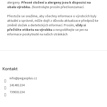
alergeny.
Přesné složení a alergeny jsou k dispozici na
obalu výrobku.
Zkontrolujte prosím před konzumací.
Přestože se snažíme, aby všechny informace o výrobcích byly
aktuální a správné, může dojít z důvodu aktualizace předpisů ke
změně složek a dietetických informací. Prosím,
vždy si
přečtěte etiketu na výrobku
a nespoléhejte se jen na
informace poskytnuté na našich stránkách
Z
á
p
a
Kontakt
t
info
@
pegasplus.cz
í
241481234
739031234