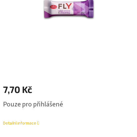
7,70 Kč
Měrná
Pouze pro přihlášené
cena:
Detailní informace