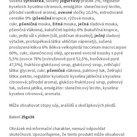
sušená
syrovátka
, sušený
jogurtový
prášek 2%, regulátor
kyselosti: kyselina citronová, emulgátor: slunečnicový lecitin,
přírodní vanilkové aroma),
ovesné
vločky 10,5%, extrudované
cereálie 9% (
pšeničná
krupice, rýžová mouka,
cukr,
pšeničná
mouka,
žitná
mouka,
ječná
sladová mouka,
pšeničná vláknina), kukuřičné lupínky 6% (kukuřičná krupice,
cukr, jedlá sůl s jódem [sůl, jodičnan draselný],
ječný
sladový
výtažek, protispékavá látka: uhličitan vápenatý), sušená
proslazená klikva 6% (klikva velkoplodá Vaccinium macrocarpon
60%, cukr, slunečnicový olej), upravené ovocné kousky s pyré
5,5% (ovoce 78% [ostružinové pyré 52,5%, borůvkové pyré
47,5%], fruktózo-glukózový sirup, glukózový sirup, zvlhčující
látka: glycerol, cukr,
pšeničná
vláknina, palmový tuk, želírující
látka: pektin, regulátor kyselosti: kyselina jablečná a kyselina
citronová; přírodní aroma), glukózo-fruktózový sirup, palmový
tuk, sušená jablka, emulgátor: slunečnicový lecitin, kyselina:
kyselina citronová, aromata.
Může obsahovat stopy sóji, arašídů a skořápkových plodů.
Balení
25gx36
Obrázek má informační charakter, nemusí odpovídat
skutečnosti. Upozorňujeme, že tento produkt může obsahovat