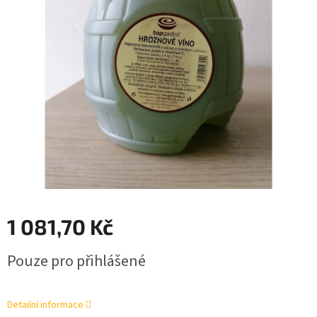
1 081,70 Kč
Měrná
Pouze pro přihlášené
cena:
Detailní informace