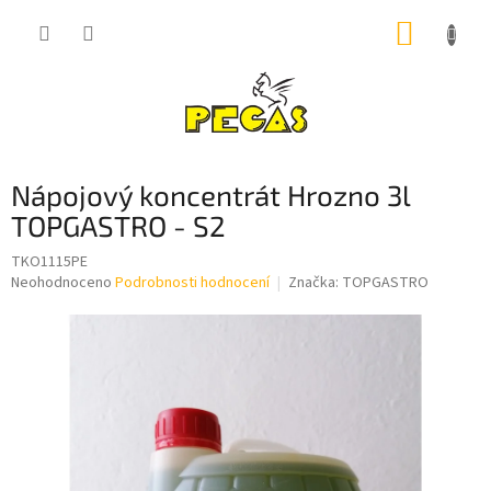
Přejít
NÁKUP
na
obsah
KOŠÍK
Nápojový koncentrát Hrozno 3l
TOPGASTRO - S2
TKO1115PE
Průměrné
Neohodnoceno
Podrobnosti hodnocení
Značka:
TOPGASTRO
hodnocení
produktu
je
0,0
z
5
hvězdiček.