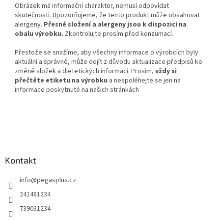
Obrázek má informační charakter, nemusí odpovídat
skutečnosti. Upozorňujeme, že tento produkt může obsahovat
alergeny.
Přesné složení a alergeny jsou k dispozici na
obalu výrobku.
Zkontrolujte prosím před konzumací.
Přestože se snažíme, aby všechny informace o výrobcích byly
aktuální a správné, může dojít z důvodu aktualizace předpisů ke
změně složek a dietetických informací. Prosím,
vždy si
přečtěte etiketu na výrobku
a nespoléhejte se jen na
informace poskytnuté na našich stránkách
Z
á
p
a
Kontakt
t
info
@
pegasplus.cz
í
241481234
739031234