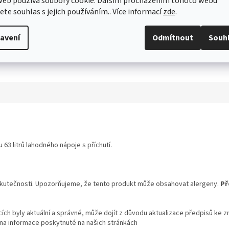
web používá soubory cookie. Dalším procházením tohoto webu
jete souhlas s jejich používáním.. Více informací
zde
.
avení
Odmítnout
Souh
3 litrů lahodného nápoje s příchutí.
skutečnosti. Upozorňujeme, že tento produkt může obsahovat alergeny.
Př
ch byly aktuální a správné, může dojít z důvodu aktualizace předpisů ke z
 na informace poskytnuté na našich stránkách