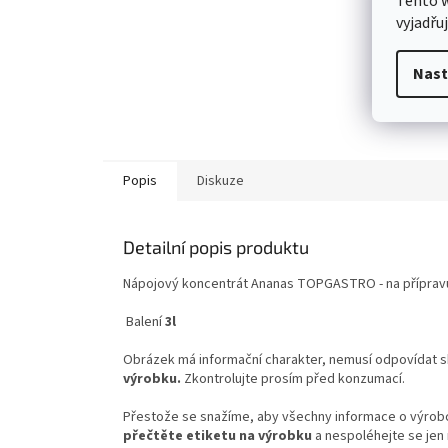
Tento 
vyjadřu
Nast
Popis
Diskuze
Detailní popis produktu
Nápojový koncentrát Ananas TOPGASTRO - na přípravu 6
Balení
3l
Obrázek má informační charakter, nemusí odpovídat 
výrobku.
Zkontrolujte prosím před konzumací.
Přestože se snažíme, aby všechny informace o výrobcí
přečtěte etiketu na výrobku
a nespoléhejte se jen