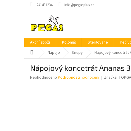
Přejít
241481234
info@pegasplus.cz
na
obsah
Akční zboží
Koloniál
Sterilované
Pečiv
Domů
Nápoje
Sirupy
Nápojový koncetrát
Nápojový koncetrát Ananas 
Průměrné
Neohodnoceno
Podrobnosti hodnocení
Značka:
TOPG
hodnocení
produktu
je
0,0
z
5
hvězdiček.