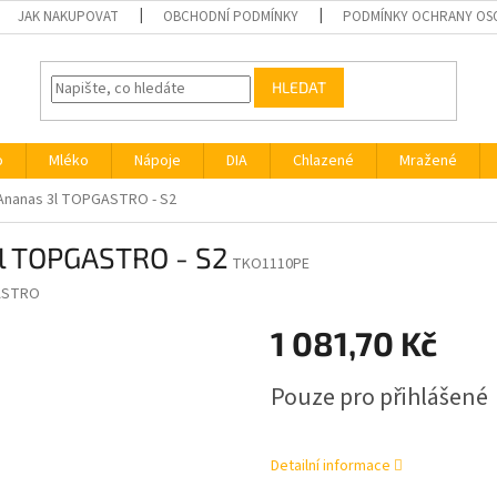
JAK NAKUPOVAT
OBCHODNÍ PODMÍNKY
PODMÍNKY OCHRANY OS
HLEDAT
o
Mléko
Nápoje
DIA
Chlazené
Mražené
 Ananas 3l TOPGASTRO - S2
3l TOPGASTRO - S2
TKO1110PE
ASTRO
1 081,70 Kč
Měrná
Pouze pro přihlášené
cena:
Detailní informace