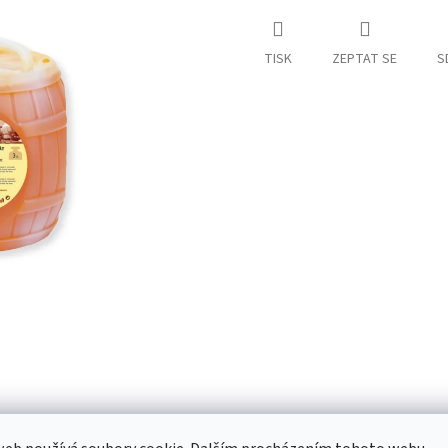
TISK
ZEPTAT SE
S