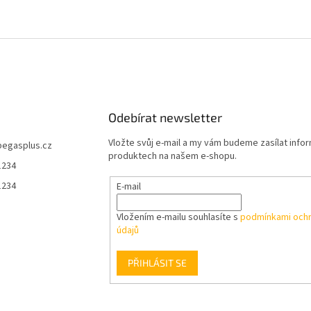
Odebírat newsletter
Vložte svůj e-mail a my vám budeme zasílat info
pegasplus.cz
produktech na našem e-shopu.
1234
1234
E-mail
Vložením e-mailu souhlasíte s
podmínkami ochr
údajů
PŘIHLÁSIT SE