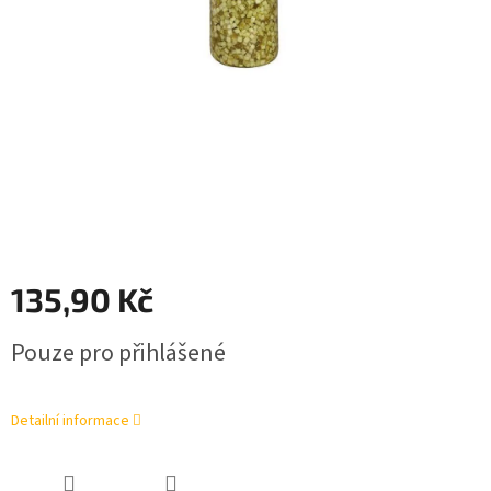
135,90 Kč
Měrná
Pouze pro přihlášené
cena:
Detailní informace