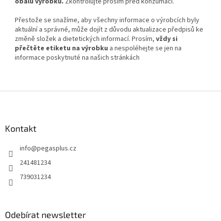
obalu výrobku.
Zkontrolujte prosím před konzumací.
Přestože se snažíme, aby všechny informace o výrobcích byly
aktuální a správné, může dojít z důvodu aktualizace předpisů ke
změně složek a dietetických informací. Prosím,
vždy si
přečtěte etiketu na výrobku
a nespoléhejte se jen na
informace poskytnuté na našich stránkách
Z
á
p
a
Kontakt
t
info
@
pegasplus.cz
í
241481234
739031234
Odebírat newsletter