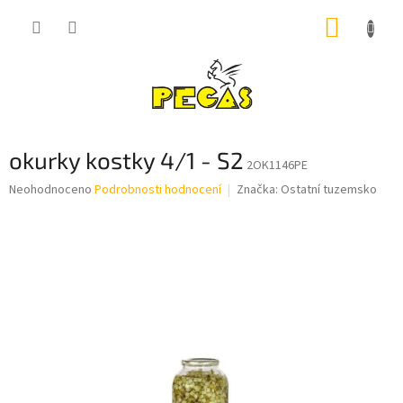
Přejít
NÁKUP
na
obsah
KOŠÍK
okurky kostky 4/1 - S2
2OK1146PE
Průměrné
Neohodnoceno
Podrobnosti hodnocení
Značka:
Ostatní tuzemsko
hodnocení
produktu
je
0,0
z
5
hvězdiček.