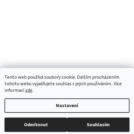
Tento web používá soubory cookie. Dalším procházením
tohoto webu vyjadřujete souhlas s jejich používáním.. Více
informací
zde
.
Vytvořil Shoptet
Nastavení
Copyright 2026
PEGASPLUS
. Všechna práva vyhrazena.
Upravit
Odmítnout
Souhlasím
nastavení cookies